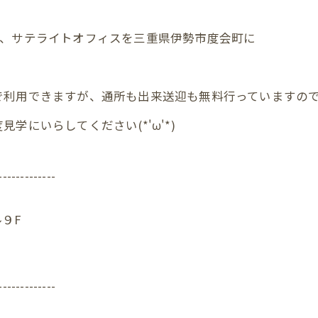
は、サテライトオフィスを三重県伊勢市度会町に
で利用できますが、通所も出来送迎も無料行っていますの
にいらしてください(*'ω'*)
-------------
９F
-------------