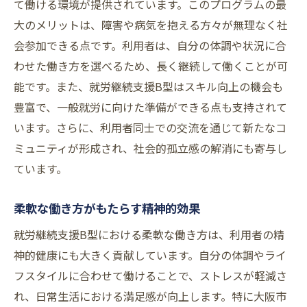
て働ける環境が提供されています。このプログラムの最
未来に向けた新しい働き方のビジョン
大のメリットは、障害や病気を抱える方々が無理なく社
地域全体で支える就労支援ネットワーク
会参加できる点です。利用者は、自分の体調や状況に合
利用者のニーズを汲み取る柔軟性
わせた働き方を選べるため、長く継続して働くことが可
新技術を活用した働き方の変革
能です。また、就労継続支援B型はスキル向上の機会も
未来を見据えたスキルアップの重要性
豊富で、一般就労に向けた準備ができる点も支持されて
地域社会と連携した支援の取り組み
います。さらに、利用者同士での交流を通じて新たなコ
利用者インタビューから見る就労継続支援B型
ミュニティが形成され、社会的孤立感の解消にも寄与し
の実情
ています。
リアルな声から学ぶ支援の実態
柔軟な働き方がもたらす精神的効果
インタビューで明らかになる課題と解決策
就労継続支援B型における柔軟な働き方は、利用者の精
利用者が語る支援の効果と影響
神的健康にも大きく貢献しています。自分の体調やライ
実際の体験談から見る支援の特徴
フスタイルに合わせて働けることで、ストレスが軽減さ
支援プログラムがもたらす生活の変化
れ、日常生活における満足感が向上します。特に大阪市
利用者の声から見える未来の可能性