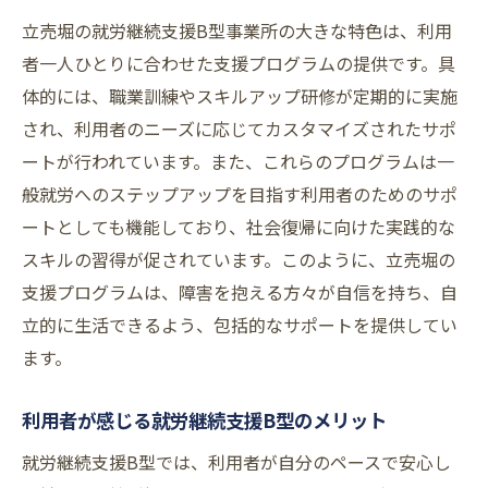
利用者の声に応える支援の仕組み
立売堀の就労継続支援B型事業所の大きな特色は、利用
未来志向の就労モデルを提案
者一人ひとりに合わせた支援プログラムの提供です。具
体的には、職業訓練やスキルアップ研修が定期的に実施
実践的なスキル向上のアプローチ
され、利用者のニーズに応じてカスタマイズされたサポ
就労継続支援B型で一般就労を目指すためのス
ートが行われています。また、これらのプログラムは一
テップ
般就労へのステップアップを目指す利用者のためのサポ
一般就労への道筋を明確にする
ートとしても機能しており、社会復帰に向けた実践的な
必要なスキルと経験の積み方
スキルの習得が促されています。このように、立売堀の
就労支援プログラムの具体的内容
支援プログラムは、障害を抱える方々が自信を持ち、自
ステップアップを支えるサポートとは
立的に生活できるよう、包括的なサポートを提供してい
実例から学ぶ成功へのプロセス
ます。
利用者が語る、一般就労への挑戦
利用者が感じる就労継続支援B型のメリット
大阪市西区での就労継続支援B型が描く未来の
働き方
就労継続支援B型では、利用者が自分のペースで安心し