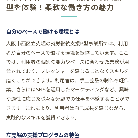
立売堀での成功事例を紹介
型を体験！柔軟な働き方の魅力
利用者の声に学ぶ就労継続支援B型でのスキル
アップ術
自分のペースで働ける環境とは
利用者インタビューから学ぶ成長の秘訣
具体的なスキルアップのステップとは
大阪市西区立売堀の就労継続支援B型事業所では、利用
ピアサポートによるスキル向上効果
者が自分のペースで働ける環境を提供しています。ここ
では、利用者の個別の能力やペースに合わせた業務が用
立売堀での実践的な研修内容
意されており、プレッシャーを感じることなくスキルを
スキルアップがもたらす将来の可能性
磨くことができます。利用者は、手工芸品の制作や軽作
利用者のリアルな体験談
業、さらにはSNSを活用したマーケティングなど、興味
立売堀の就労継続支援B型が提供する新しい働
や適性に応じた様々な分野での仕事を体験することがで
き方とは？
きます。これにより、利用者は自己成長を感じながら、
新しい働き方の可能性を探る
実践的なスキルを獲得できます。
地域に根ざした支援の取り組み
立売堀の支援プログラムの特色
多様な働き方が選べる理由