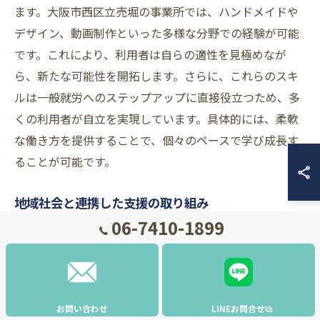
ます。大阪市西区立売堀の事業所では、ハンドメイドや
デザイン、動画制作といった多様な分野での経験が可能
です。これにより、利用者は自らの適性を見極めなが
ら、新たな可能性を開拓します。さらに、これらのスキ
ルは一般就労へのステップアップに直接役立つため、多
くの利用者が自立を実現しています。具体的には、柔軟
な働き方を提供することで、個々のペースで学び成長す
ることが可能です。
地域社会と連携した支援の取り組み
06-7410-1899
大阪市西区立売堀の就労継続支援B型事業所では、地域
社会との密接な連携を通じて、利用者の多様なニーズに
対応しています。地域の企業や団体と協力し、実際の職
場体験や研修の機会を提供することで、利用者が社会に
お問い合わせ
LINEお問合せ
出るための準備を支えています。この連携により、利用