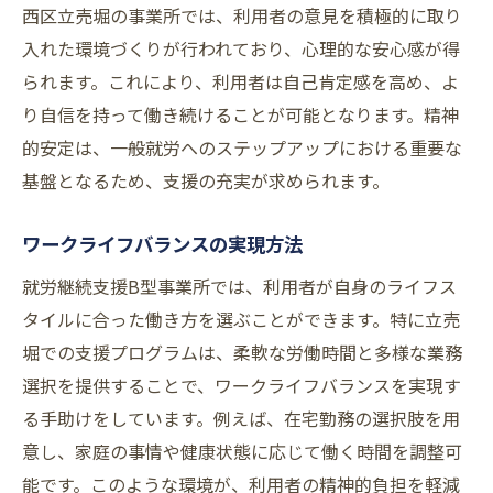
西区立売堀の事業所では、利用者の意見を積極的に取り
立売堀での就労継続支援B型が新たな可能性を
入れた環境づくりが行われており、心理的な安心感が得
引き出す理由
られます。これにより、利用者は自己肯定感を高め、よ
多様性を受け入れる支援の力
り自信を持って働き続けることが可能となります。精神
新しい挑戦を応援する環境とは
的安定は、一般就労へのステップアップにおける重要な
基盤となるため、支援の充実が求められます。
利用者の能力を最大限に引き出す方法
地域の特性を活かした支援の形
ワークライフバランスの実現方法
未来を切り開くスキルアップの秘訣
就労継続支援B型事業所では、利用者が自身のライフス
利用者の成長を支える具体的アプローチ
タイルに合った働き方を選ぶことができます。特に立売
就労継続支援B型で柔軟な働き方を実現！立売
堀での支援プログラムは、柔軟な労働時間と多様な業務
堀の取り組み
選択を提供することで、ワークライフバランスを実現す
柔軟な働き方が可能な理由
る手助けをしています。例えば、在宅勤務の選択肢を用
立売堀での具体的な支援内容
意し、家庭の事情や健康状態に応じて働く時間を調整可
利用者が実感する柔軟性の効果
能です。このような環境が、利用者の精神的負担を軽減