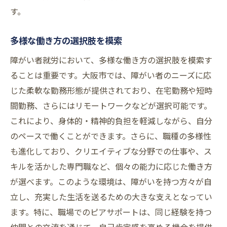
大阪市での障がい者就労支援サービスを活用す
す。
る
利用できる支援サービスの種類
多様な働き方の選択肢を模索
支援サービスを使いこなすポイント
障がい者就労において、多様な働き方の選択肢を模索す
就労支援センターの役割と効果
ることは重要です。大阪市では、障がい者のニーズに応
障がい者向け訓練の内容と効果
じた柔軟な勤務形態が提供されており、在宅勤務や短時
サポートを受けるための手順
間勤務、さらにはリモートワークなどが選択可能です。
これにより、身体的・精神的負担を軽減しながら、自分
支援サービスを活用した就労事例
のペースで働くことができます。さらに、職種の多様性
障がい者が大阪市で働くための具体的なステッ
も進化しており、クリエイティブな分野での仕事や、ス
プ
キルを活かした専門職など、個々の能力に応じた働き方
就労準備のための基本ステップ
が選べます。このような環境は、障がいを持つ方々が自
大阪市での求人情報の探し方
立し、充実した生活を送るための大きな支えとなってい
面接でのアピールポイント
ます。特に、職場でのピアサポートは、同じ経験を持つ
職場定着率を高める方法