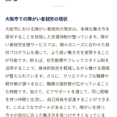
大阪市での働き方の種類を知る
自分に合う働き方を選ぶ方法
大阪市での障がい者就労の現状
自己分析で見つける適職
大阪市における障がい者就労の現状は、多様な働き方を
働き方の柔軟性を活かす方法
提供することを目指した支援体制が整っています。障が
大阪市での実際の働き方事例
い者就労支援サービスでは、個々のニーズに合わせた就
就労前に確認するポイント
労プログラムを通じて、より良い働き方を実現すること
障がい者のための大阪市での柔軟な働き方
が可能です。例えば、在宅勤務やフレックスタイム制を
テレワークのメリットと活用法
活用することで、身体的負担を軽減しながら働ける環境
短時間労働での働き方改革
が整えられています。さらに、クリエイティブな職種や
在宅勤務での効率的な働き方
軽作業が選べるなど、職種の選択肢が広がっていること
も特徴です。加えて、ピアサポートを通じて、同じ経験
ライフスタイルに合わせた勤務形態
を持つ仲間と交流し、自己成長を促進することができま
地域での働き方の多様化
す。このようなサポートがあることで、障がいを持つ
大阪市での柔軟な働き方の事例
方々が自分に合った働き方を見つけやすくなっていま