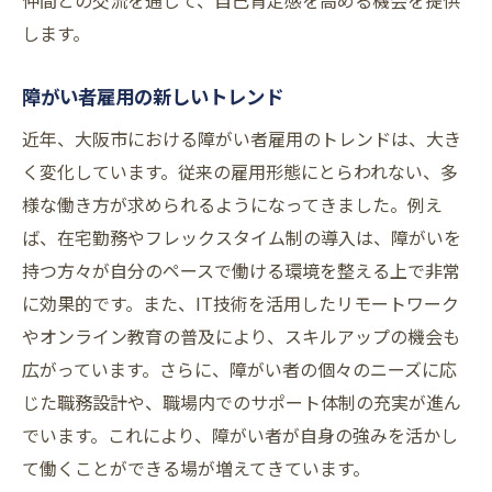
仲間との交流を通じて、自己肯定感を高める機会を提供
就労先でのスキルアップ方法
します。
職場環境に適応するヒント
障がい者雇用の新しいトレンド
大阪市での障がい者就労成功の秘訣
近年、大阪市における障がい者雇用のトレンドは、大き
成功事例から学ぶポイント
く変化しています。従来の雇用形態にとらわれない、多
メンタルヘルスの重要性
様な働き方が求められるようになってきました。例え
自己肯定感を高める方法
ば、在宅勤務やフレックスタイム制の導入は、障がいを
就労に対するモチベーション維持
持つ方々が自分のペースで働ける環境を整える上で非常
ネットワークの構築と活用
に効果的です。また、IT技術を活用したリモートワーク
継続的なスキルアップの必要性
やオンライン教育の普及により、スキルアップの機会も
大阪市で障がい者が選べる働き方のメリット
広がっています。さらに、障がい者の個々のニーズに応
選択肢の多様性がもたらす利点
じた職務設計や、職場内でのサポート体制の充実が進ん
でいます。これにより、障がい者が自身の強みを活かし
個々のニーズに合わせた働き方
て働くことができる場が増えてきています。
柔軟な働き方がもたらす幸福感