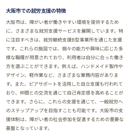
大阪市の支援体制の充実
大阪市での就労支援の特徴
コミュニティとの連携がもたらす効果
大阪市は、障がい者が働きやすい環境を提供するため
働き方の自由がもたらす成長
に、さまざまな就労支援サービスを展開しています。特
大阪市での障がい者就労を支える多様な選択肢
に注目すべきは、就労継続支援B型事業所を通じた支援
就労支援の最新動向を探る
です。これらの施設では、個々の能力や興味に応じた多
異業種への転職の可能性
様な職種が用意されており、利用者は自分に合った働き
大阪市での職業訓練の機会
方を選ぶことができます。例えば、ハンドメイド製作や
デザイン、軽作業など、さまざまな業務内容がありま
障がい者向けイベント参加のメリット
す。また、ピアサポートを活用した自立支援も行われて
地域密着型の働き方の例
おり、仲間との交流を通じて自己肯定感を高めることが
多様な選択肢がもたらす社会的意義
できます。さらに、これらの支援を通じて、一般就労へ
のステップアップを目指すことも可能です。大阪市の支
援体制は、障がい者の社会参加を促進するための重要な
基盤となっています。