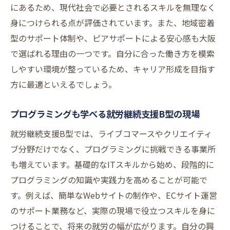
型の魅力
にあるため、現代社会で必要とされるスキルを無理なく
就労継続支援B型でクリエイティブ力を活か
身につけられる点が評価されています。また、地域密着
す方法
型のサポート体制や、ピアサポートによる安心感も大阪
で選ばれる理由の一つです。自分に合った働き方を模索
イラストや動画制作が学べる実践の場
しやすい環境が整っているため、キャリア形成を目指す
ピアサポートでモチベーションを維持する
方に最適といえるでしょう。
コツ
大阪で人気の就労継続支援B型の特徴
プログラミングも学べる就労継続支援B型の現場
プログラミング実習とライブ配信の可能性
就労継続支援B型では、ライブコマースやクリエイティ
土日でも学べる就労継続支援B型の工夫
ブ分野だけでなく、プログラミングに挑戦できる事業所
ピアサポートを通じた仲間との成長ストーリー
も増えています。基礎的なITスキルから始め、段階的に
就労継続支援B型で出会う仲間とピアサポー
プログラミングの知識や実践力を高めることが可能で
ト
す。例えば、簡単なWebサイトの制作や、ECサイト運営
ライブコマースで高まるチームワークの大
のサポート業務など、実際の現場で役立つスキルを身に
切さ
つけることで、将来の就労の幅が広がります。自分の興