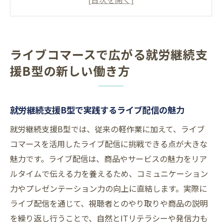
ピアサポートで広がる新しい働き方の可能
性
イラスト制作とライブコマースの相乗効果
ライブコマースで広がる就労継続支
大阪で就労継続支援B型が選ばれる理由
援B型の新しい働き方
プログラミングも学べる就労継続支援B型の
現場
週末や土日も柔軟な就労継続支援B型の工夫
就労継続支援B型で実践するライブ配信の魅力
実践で学ぶ就労継続支援B型のライブ配信スキ
就労継続支援B型では、従来の軽作業に加えて、ライブ
ル
コマースを活用したライブ配信に挑戦できる点が大きな
就労継続支援B型で身につくライブ配信の基
魅力です。ライブ配信は、商品やサービスの魅力をリア
礎
ルタイムで伝える力を養えるため、コミュニケーション
ピアとの協働がスキルアップにつながる理
力やプレゼンテーション力の向上に直結します。実際に
由
ライブ配信を通じて、視聴者とのやり取りや商品の説明
ライブコマースで活かせるITスキルの習得
を繰り返し行うことで、自然とITリテラシーや発信力も