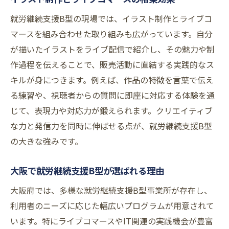
方法
就労継続支援B型の現場では、イラスト制作とライブコ
柔軟な勤務でスキルと生活の両立を実現
マースを組み合わせた取り組みも広がっています。自分
が描いたイラストをライブ配信で紹介し、その魅力や制
ライブコマースに挑戦するなら就労継続支援B型
作過程を伝えることで、販売活動に直結する実践的なス
が最適
キルが身につきます。例えば、作品の特徴を言葉で伝え
就労継続支援B型で始めるライブコマースの
る練習や、視聴者からの質問に即座に対応する体験を通
第一歩
じて、表現力や対応力が鍛えられます。クリエイティブ
ピアサポートで自信を持つライブ配信体験
な力と発信力を同時に伸ばせる点が、就労継続支援B型
クリエイティブな仕事を楽しめる現場の魅
の大きな強みです。
力
人気の就労継続支援B型で学べること
大阪で就労継続支援B型が選ばれる理由
大阪で選ばれるライブコマース支援の特長
大阪府では、多様な就労継続支援B型事業所が存在し、
土日も対応できる柔軟な働き方を実現
利用者のニーズに応じた幅広いプログラムが用意されて
クリエイティブな仕事も楽しめる就労継続支援B
います。特にライブコマースやIT関連の実践機会が豊富