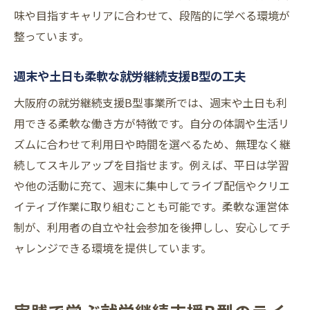
ピアと共に乗り越える挑戦と成長の記録
味や目指すキャリアに合わせて、段階的に学べる環境が
整っています。
大阪で広がるピアサポートの実際
イラストやITスキルの共有で伸ばす力
週末や土日も柔軟な就労継続支援B型の工夫
人気の就労継続支援B型で築く信頼関係
大阪府の就労継続支援B型事業所では、週末や土日も利
自分のペースでスキルアップする方法を紹介
用できる柔軟な働き方が特徴です。自分の体調や生活リ
就労継続支援B型なら自分のペースで学べる
ズムに合わせて利用日や時間を選べるため、無理なく継
ライブコマースで得られる新たな経験
続してスキルアップを目指せます。例えば、平日は学習
ピアサポートを活かした成長のステップ
や他の活動に充て、週末に集中してライブ配信やクリエ
土日も選べる就労継続支援B型の魅力
イティブ作業に取り組むことも可能です。柔軟な運営体
プログラミングやデジタル力を磨く方法
制が、利用者の自立や社会参加を後押しし、安心してチ
ャレンジできる環境を提供しています。
大阪で注目される柔軟な支援体制
就労継続支援B型とライブコマースの未来を考え
る