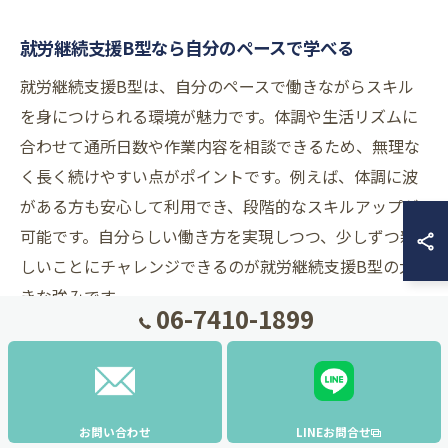
就労継続支援B型なら自分のペースで学べる
就労継続支援B型は、自分のペースで働きながらスキル
を身につけられる環境が魅力です。体調や生活リズムに
合わせて通所日数や作業内容を相談できるため、無理な
く長く続けやすい点がポイントです。例えば、体調に波
がある方も安心して利用でき、段階的なスキルアップが
可能です。自分らしい働き方を実現しつつ、少しずつ新
しいことにチャレンジできるのが就労継続支援B型の大
きな強みです。
06-7410-1899
ライブコマースで得られる新たな経験
ライブコマースは、商品の魅力をリアルタイムで伝える
新たな販売手法です。就労継続支援B型事業所でも、ラ
お問い合わせ
LINEお問合せ