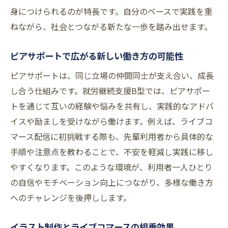
方法
身につけられるのが特長です。自分のペースで実践を重
ねながら、社会とつながる新たな一歩を踏み出せます。
人気の就労継続支援B型が取り組む実践事例
大阪エリアで注目されるライブ配信ノウハ
ピアサポートで広がる新しい働き方の可能性
ウ
ピアサポートは、同じ立場の仲間同士が支え合い、成長
イラストや動画編集も学べる環境の特徴
し合う仕組みです。就労継続支援B型では、ピアサポー
大阪府で叶える就労継続支援B型とITスキルの
トを通じて互いの経験や悩みを共有し、実践的なアドバ
両立
イスや励ましを受けながら働けます。例えば、ライブコ
就労継続支援B型でITスキルを高めるメリッ
マース配信に初挑戦する際も、先輩利用者から具体的な
ト
手順や注意点を教わることで、不安を軽減し実践に移し
ピア型支援で安心して学べる大阪の環境
やすくなります。このような環境が、利用者一人ひとり
プログラミング学習とライブコマースの相
の自信やモチベーション向上につながり、多様な働き方
性
へのチャレンジを後押しします。
本町周辺で人気の就労継続支援B型の特長
イラスト制作とライブコマースの相乗効果
イラスト制作を通じてデジタル力を伸ばす