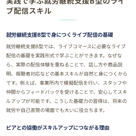
実践で学ぶ就労継続支援B型のライ
就労継続支援B型とライブコマースの可能性
ブ配信スキル
クリエイティブ分野で広がる就労の選択肢
ピアサポートが支える新しい働き方
大阪発のライブコマース支援の展望
就労継続支援B型で身につくライブ配信の基礎
人気の就労継続支援B型が目指す未来像
就労継続支援B型では、ライブコマースに必要なライブ
ITとピアの力で実現するキャリアアップ
配信の基礎を実践形式で学ぶことができます。なぜな
ら、実際の配信体験を重ねることで、話し方や商品説
明、視聴者対応などの基本スキルが自然と身につくから
です。例えば、事業所内で模擬配信を行い、スタッフや
仲間からフィードバックを受けることで、安心してスキ
ルアップが可能です。こうした基礎力の習得は、将来の
就労や自己表現の場面でも大いに役立ちます。
ピアとの協働がスキルアップにつながる理由