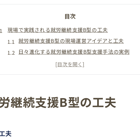
目次
現場で実践される就労継続支援B型の工夫
就労継続支援B型の現場運営アイデアと工夫
日々進化する就労継続支援B型支援手法の実例
利用者が安心できる就労継続支援B型の環境づく
就労継続支援B型で重視される個別支援のポイン
就労継続支援B型現場スタッフの悩みと改善策
就労継続支援B型の支援事例から得られる学び
労継続支援B型の工夫
生活介護と併用した多機能型運営のヒント
生活介護と就労継続支援B型併用のメリット解説
多機能型での就労継続支援B型運営のポイント
工夫
生活介護と就労継続支援B型の違いと活用事例