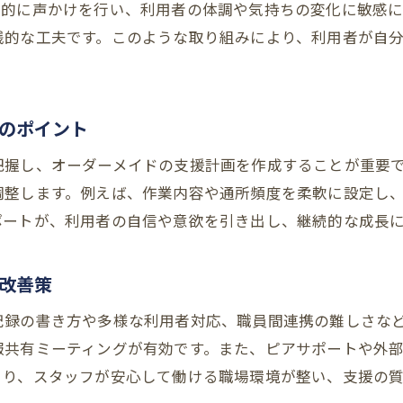
就労継続支援B型現場の課題解決事例を学ぶ
期的に声かけを行い、利用者の体調や気持ちの変化に敏感
支援現場での就労継続支援B型スタッフの工夫
践的な工夫です。このような取り組みにより、利用者が自
就労継続支援B型の人員配置や連携の工夫例
多機能型運営における就労継続支援B型の実体験
のポイント
職員の声から見る就労継続支援B型の改善策
就労継続支援B型導入事例から学ぶ成功の秘訣
把握し、オーダーメイドの支援計画を作成することが重要
調整します。例えば、作業内容や通所頻度を柔軟に設定し
就労継続支援B型導入事例が示す成功パターン
ポートが、利用者の自信や意欲を引き出し、継続的な成長
現場で活きる就労継続支援B型事例のポイント
導入現場の就労継続支援B型好事例に学ぶ方法
改善策
就労継続支援B型の成功事例に見る運営工夫
利用者主体で進める就労継続支援B型の事例
記録の書き方や多様な利用者対応、職員間連携の難しさな
報共有ミーティングが有効です。また、ピアサポートや外
就労継続支援B型事例から得る実践的ノウハウ
より、スタッフが安心して働ける職場環境が整い、支援の質
余暇活動を通じた社会参加促進の取り組み