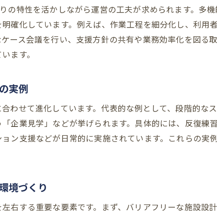
とりの特性を活かしながら運営の工夫が求められます。多機
就労継続支援B型を活かす多機能型事業所の運営
を明確化しています。例えば、作業工程を細分化し、利用
生活介護と就労継続支援B型連携の現場工夫
なケース会議を行い、支援方針の共有や業務効率化を図る
併用型就労継続支援B型の成功事例に学ぶ
ています。
利用者の自立を支える支援記録の書き方
就労継続支援B型で役立つ支援記録の基本
の実例
自立支援につながる就労継続支援B型記録ポイン
に合わせて進化しています。代表的な例として、段階的な
就労継続支援B型支援記録の工夫と注意点
う「企業見学」などが挙げられます。具体的には、反復練
利用者目線で書く就労継続支援B型支援記録
ション支援などが日常的に実施されています。これらの実
就労継続支援B型で活かす記録の書き方実践例
支援記録から見える就労継続支援B型の成果
現場スタッフの悩み解決に役立つ実例紹介
環境づくり
就労継続支援B型職員の悩みとその対応策
を左右する重要な要素です。まず、バリアフリーな施設設