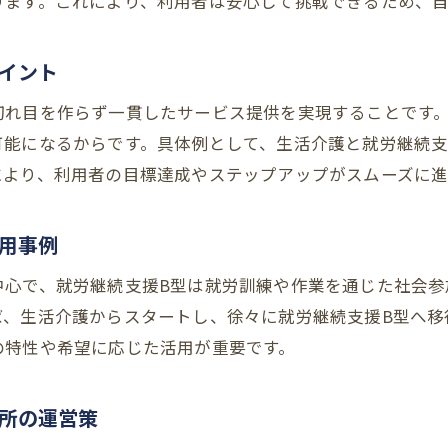
ります。これにより、利用者は安心して挑戦できるため、
支援の質を高める多様な事例と運営ノウハウ
就労継続支援B型支援の質を高める工夫
イント
多様な就労継続支援B型事例から学ぶ運営策
切れ目を作らず一貫したサービス提供を実現することです
就労継続支援B型で実践する多機能型の強み
可能になるからです。具体例として、生活介護と就労継続支
支援現場が実践する就労継続支援B型のノウハウ
により、利用者の目標達成やステップアップがスムーズに進
質の高い就労継続支援B型運営のポイント
就労継続支援B型現場の事例を活かす運営方法
用事例
中心で、就労継続支援B型は就労訓練や作業を通じた社会参
ば、生活介護からスタートし、徐々に就労継続支援B型へ移
の特性や希望に応じた活用が重要です。
所の運営策