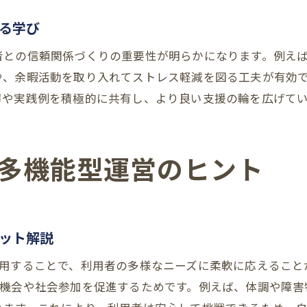
就労継続支援B型で広がる余暇活動の可能性
る学び
社会参加を促す就労継続支援B型余暇活動事例
者との信頼関係づくりの重要性が明らかになります。例え
就労継続支援B型余暇活動と請求のポイント
や、余暇活動を取り入れてストレス軽減を図る工夫が有効
余暇活動支援による就労継続支援B型の効果
声や実践例を積極的に共有し、より良い支援の輪を広げて
就労継続支援B型現場の余暇活動アイデア集
多機能型事業所での就労継続支援B型余暇活動
生活介護からB型移行時のアセスメント活用法
多機能型運営のヒント
生活介護から就労継続支援B型移行の流れ
就労継続支援B型移行時アセスメントの重要性
生活介護と就労継続支援B型の違いを把握する
ット解説
移行支援で活かす就労継続支援B型の視点
併用することで、利用者の多様なニーズに柔軟に応えること
就労継続支援B型移行に役立つアセスメント例
く機会や社会参加を促進するためです。例えば、体調や障害
実践現場での就労継続支援B型移行支援ノウハウ