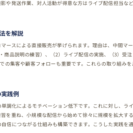
利用者が主役になれるライブコマースの強み
撮影や発送作業、対人活動が得意な方はライブ配信担当な
。
福祉事業所が挑戦する新しい販売スタイル
就労継続支援B型の現場で得られる効果と変化
法を解説
実際の配信現場から学ぶ導入ポイント
安定運営を目指すならB型事業所のネット活用が鍵
コマースによる直接販売が挙げられます。理由は、中間マ
・商品説明の練習）、（2）ライブ配信の実施、（3）受注
就労継続支援B型の安定運営を支えるネット活用
Sでの集客や顧客フォローも重要です。これらの取り組み
オンライン化がもたらす業務効率化の実例
ネット販売導入による工賃向上の可能性
B型事業所が取り組むデジタルシフト戦略
の実践例
就労継続支援B型の新規顧客開拓ノウハウ
の単調化によるモチベーション低下です。これに対し、ラ
安定運営のためのIT活用事例を紹介
練習を重ね、小規模な配信から始めて徐々に規模を拡大す
工賃アップを支えるライブコマースの具体的な手法
の自信につながる仕組みも構築できます。こうした実践を
就労継続支援B型の工賃向上に直結する配信方法