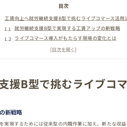
目次
工賃向上へ就労継続支援B型で挑むライブコマース活用
就労継続支援B型で実現する工賃アップの新戦略
ライブコマース導入がもたらす現場の変化とは
利用者目線で考える販売チャネル拡大のポイント
就労継続支援B型の工賃向上に役立つ手法を解説
現場が直面する課題とライブ配信活用の実践例
持続的成長を目指すライブコマースの活用術
支援B型で挑むライブコ
大阪府内のB型事業所における新収益モデルの可能性
就労継続支援B型に適した新収益モデルの特徴
大阪府のB型事業所が注目する収益向上策の実情
の新戦略
ライブコマースがもたらす経営安定化のカギ
プを実現するためには従来型の内職作業に加え、新たな収益