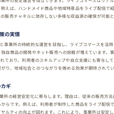
事業所の安定運営を両立できます。ライブコマースはリア
就労継続支援B型が目指す次世代の収益戦略
。例えば、ハンドメイド商品や地域特産品をライブ配信で
ライブコマースを活用した事業所運営の展望
来の販売チャネルに依存しない多様な収益源の確保が可能
持続可能な収益モデルづくりの実践方法
大阪府のB型事業所に必要なリスク管理策
策の実情
利用者と支援者が共に成長できる仕組み
上と事業所の持続的な運営を目指し、ライブコマースを活用
今後期待される就労継続支援B型の挑戦
、独自商品の開発やネット販売への挑戦が増えています。
られており、利用者のスキルアップや自立支援にも寄与し
繋がり、地域社会とのつながりを強める効果が期待されて
のカギ
事業所の経営安定化に寄与します。理由は、従来の販売方法
るからです。例えば、利用者が制作した商品をライブ配信
イヤルティの向上が図れます。これにより、事業所は安定