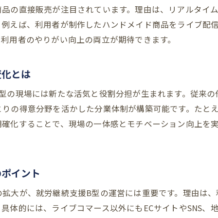
収益力を高めるための事業所運営の工夫とは
商品の直接販売が注目されています。理由は、リアルタイ
就労継続支援B型の将来を支えるモデル事例
。例えば、利用者が制作したハンドメイド商品をライブ配
多様な収益源確保へ向けた実践ステップ
と利用者のやりがい向上の両立が期待できます。
ライブコマース導入で広がる就労継続支援B型の未来像
就労継続支援B型に広がるライブ配信の新展開
変化とは
オンライン販売が変える事業所の日常業務
B型の現場には新たな活気と役割分担が生まれます。従来の
ライブコマースで創出される新たな価値とは
とりの得意分野を活かした分業体制が構築可能です。たと
今後の支援現場で求められる柔軟な運営方法
明確化することで、現場の一体感とモチベーション向上を
就労継続支援B型の未来につながる実践例
利用者参加型のライブ配信がもたらす効果
福祉現場で注目されるライブ配信販売の魅力と実践例
のポイント
就労継続支援B型で活用されるライブ配信の魅力
の拡大が、就労継続支援B型の運営には重要です。理由は、
現場で実践されている販売手法の成功例
具体的には、ライブコマース以外にもECサイトやSNS、