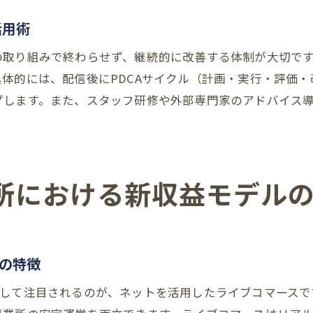
売上拡大を実現する商品PRと魅力発信術
活用術
ライブ配信で信頼を得るコミュニケーション術
の取り組みで終わらせず、継続的に改善する体制が大切で
工賃アップのための販売促進施策を分析
体的には、配信後にPDCAサイクル（計画・実行・評価
利用者参加型ライブ配信の運営ポイント
プします。また、スタッフ研修や外部専門家のアドバイス
就労継続支援B型で成果を出す配信準備の流れ
利用者支援に役立つB型事業所の新たな販売チャネル
就労継続支援B型の利用者支援が進む販売戦略
多様なチャネル活用で広がる仕事の選択肢
所における新収益モデル
ネット販売がもたらす生活支援の変化とは
利用者のやりがいにつながる販売体験の工夫
就労継続支援B型で実践される支援充実法
の特徴
新たなチャレンジを後押しする運営ポイント
として注目されるのが、ネットを活用したライブコマースで
今後の大阪府B型事業所に求められる収益戦略とは