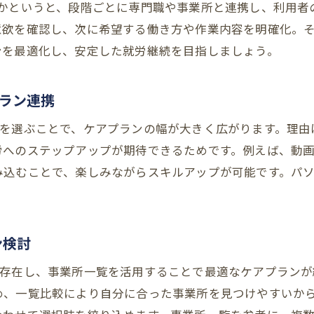
初回相談からサービス開始までの流れ
要かというと、段階ごとに専門職や事業所と連携し、利用者
ケアプランセンターや事業所との連携方法
意欲を確認し、次に希望する働き方や作業内容を明確化。
ンを最適化し、安定した就労継続を目指しましょう。
大阪市の指定申請手続きも合わせて解説
パソコン作業希望者向けの手順紹介
ラン連携
生活状況に合わせた支援活用のステップ
パソコン作業も対応の支援B型サービスの魅力
を選ぶことで、ケアプランの幅が大きく広がります。理由
労へのステップアップが期待できるためです。例えば、動
就労継続支援B型で広がるパソコン作業の可能性
み込むことで、楽しみながらスキルアップが可能です。パ
パソコン作業対応のB型事業所の探し方
スキルアップを目指せる支援B型の特徴
大阪市の支援B型で選べる作業内容を解説
ン検討
パソコン作業を活用したケアプラン設計の工夫
が存在し、事業所一覧を活用することで最適なケアプランが
継続的な就労支援と生活支援の両立を実現
め、一覧比較により自分に合った事業所を見つけやすいか
大阪市の居宅介護支援事業所選びに役立つ情報