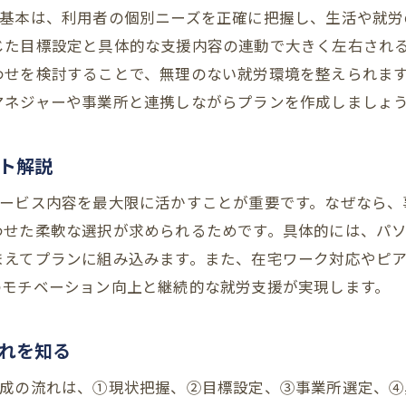
の基本は、利用者の個別ニーズを正確に把握し、生活や就労
居宅介護支援事業所の特徴と選択ポイント
じた目標設定と具体的な支援内容の連動で大きく左右される
パソコン作業を希望する場合のB型選び方
わせを検討することで、無理のない就労環境を整えられま
地域の支援サービスで暮らしをサポート
マネジャーや事業所と連携しながらプランを作成しましょ
ケアプラン作成を依頼する際の注意点とは
就労継続支援B型選定時に知るべき注意事項
ト解説
ケアプラン作成依頼時の費用と手続きの要点
サービス内容を最大限に活かすことが重要です。なぜなら、
支援B型事業所の比較で見る依頼先の違い
わせた柔軟な選択が求められるためです。具体的には、パ
依頼時に確認したいケアマネジャー在籍状況
まえてプランに組み込みます。また、在宅ワーク対応やピ
大阪市の居宅介護支援事業所一覧活用の勧め
のモチベーション向上と継続的な就労支援が実現します。
パソコン作業等多様なサービス確認の必要性
就労継続支援B型利用時の流れを徹底解説
れを知る
就労継続支援B型利用からケアプラン作成まで
作成の流れは、①現状把握、②目標設定、③事業所選定、