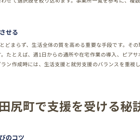
合わせて選択肢を絞り込めます。事業所一覧を参考に、複
大阪市の介護事業所一覧から効率的に探す方法
居宅介護支援事業所の比較ポイントを解説
ケアプランセンター選びで押さえる要素
させる
就労継続支援B型対応の事業所を調べるコツ
にとどまらず、生活全体の質を高める重要な手段です。その
指定申請手続きと利用開始までの流れ
す。たとえば、週1日からの通所や在宅作業の導入、ピアサ
事業所の営業時間や連絡体制も要チェック
プラン作成時には、生活支援と就労支援のバランスを重視
ケアプラン作成費用や手続きの疑問を解消
ケアプラン作成の費用はどのように決まるか
就労継続支援B型利用時の主な手続きの流れ
田尻町で支援を受ける秘
依頼前に確認したい費用と必要書類
ケアプラン作成費用の補助制度について
大阪市の支援事業所での費用概要
費用や手続きの疑問点を事前に解決
びのコツ