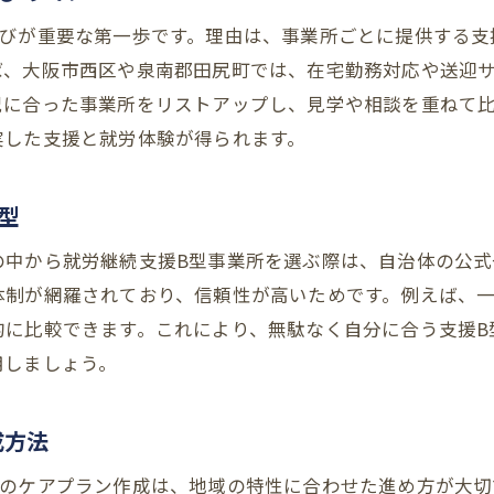
地域で活用できる就労継続支援B型最新動向
選びが重要な第一歩です。理由は、事業所ごとに提供する支
就労継続支援B型の最新サービス動向を紹介
ば、大阪市西区や泉南郡田尻町では、在宅勤務対応や送迎
パソコン作業等多様化する支援内容の現状
況に合った事業所をリストアップし、見学や相談を重ねて
大阪市のB型事業所一覧と動向のポイント
実した支援と就労体験が得られます。
地域の介護・福祉サービスとの連携方法
型
最新のケアプラン作成支援事例を解説
今後注目の支援B型サービス展開を予測
の中から就労継続支援B型事業所を選ぶ際は、自治体の公式
体制が網羅されており、信頼性が高いためです。例えば、
的に比較できます。これにより、無駄なく自分に合う支援B
用しましょう。
成方法
際のケアプラン作成は、地域の特性に合わせた進め方が大切