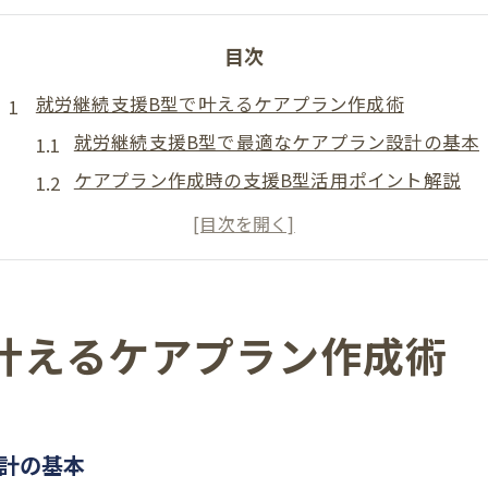
目次
就労継続支援B型で叶えるケアプラン作成術
就労継続支援B型で最適なケアプラン設計の基本
ケアプラン作成時の支援B型活用ポイント解説
就労継続支援B型とケアプラン作成の流れを知る
パソコン作業が可能なB型サービスとプラン連携
大阪市の事業所一覧を参考にケアプラン検討
就労継続支援B型導入で生活支援を充実させる
叶えるケアプラン作成術
大阪市西区や泉南郡田尻町で支援を受ける秘訣
就労継続支援B型利用時の地域事業所選びのコツ
大阪市の介護事業所一覧から選ぶ支援B型
計の基本
泉南郡田尻町でも安心のケアプラン作成方法