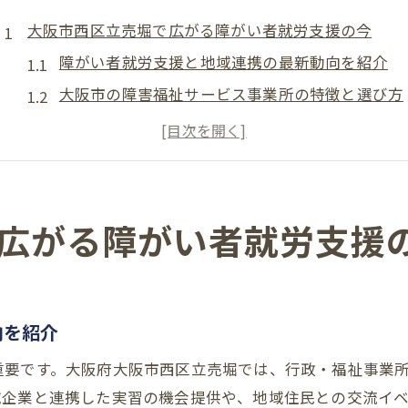
大阪市西区立売堀で広がる障がい者就労支援の今
障がい者就労支援と地域連携の最新動向を紹介
大阪市の障害福祉サービス事業所の特徴と選び方
障がい者就労における多様な働き方の現状とは
入所施設や事業所の一覧から見る支援の選択肢
精神や知的障害者の就労へのサポート体制の変化
障がい者就労のイニシアティブ事例を徹底解説
広がる障がい者就労支援
障がい者就労を支えるイニシアティブの実践例
行政と福祉事業所が連携した先進的な支援策
障がい者就労で注目される企業コラボの効果
向を紹介
大阪市内の就労移行支援事業所の工夫に注目
重要です。大阪府大阪市西区立売堀では、行政・福祉事業
利用者目線で理解する障がい者就労の取り組み
域企業と連携した実習の機会提供や、地域住民との交流イ