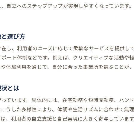
多様な働き方を叶える障がい者就労の工夫
え、自立へのステップアップが実現しやすくなっています
障がい者就労と在宅勤務の新しい可能性
柔軟な働き方を実現する支援内容の充実度
障がい者就労で広がるクリエイティブな仕事
徴と選び方
個別ニーズに応じた就労支援サービスの工夫
存在し、利用者のニーズに応じて柔軟なサービスを提供し
障がい者就労を通じた自己成長サポートの実際
サポート体制などです。例えば、クリエイティブな活動や
安心できる障がい者就労支援先の選び方とは
学や体験利用を通じて、自分に合った事業所を選ぶことが
障がい者就労支援先を安心して選ぶための基準
大阪市就労継続支援b型・a型事業所の見極め方
現状とは
障がい者就労支援の事業所一覧から探すポイント
がっています。具体的には、在宅勤務や短時間勤務、ハン
口コミや評判で見る障がい者就労支援の信頼性
。こうした多様性により、体調や生活リズムに合わせて無
障がい者就労支援先の見学や相談時の注意点
りは、利用者の自立支援と自己実現に大きく寄与しています
就労継続支援の現場から見える新たな可能性