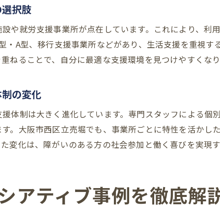
障がい者就労支援現場で生まれる新しい価値観
の選択肢
就労継続支援で広がる多様なキャリア形成例
施設や就労支援事業所が点在しています。これにより、利
障がい者就労支援とバイトの両立は可能か
B型・A型、移行支援事業所などがあり、生活支援を重視す
ノルマやルールへの不安に応える支援現場の工夫
を重ねることで、自分に最適な支援環境を見つけやすくなり
障がい者就労B型事業所の安定性と今後の展望
行政や企業が連携する障がい者就労の実態
体制の変化
障がい者就労支援における行政と企業の協力事例
支援体制は大きく進化しています。専門スタッフによる個
公的支援と民間サービスが生み出すシナジー効果
ます。大阪市西区立売堀でも、事業所ごとに特性を活かし
障がい者就労支援制度の拡充に向けた最新動向
した変化は、障がいのある方の社会参加と働く喜びを実現
企業連携型の障がい者就労支援のメリットとは
行政表彰を受けた障がい者就労支援の特徴を解説
シアティブ事例を徹底解