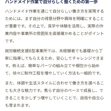
ハンドメイド作業で自分らしく働くための第一歩
ハンドメイド作品を通じて得られる自信と
ハンドメイド作業を通じて自分らしい働き方を実現する
達成感
ためには、まず自分の得意分野や興味を明確にすること
多様な作業で見つかる自分の強みと可能性
が重要です。その上で、見学や体験を活用し、実際の作
就労継続支援B型で多様な作業に挑戦できる
業内容や事業所の雰囲気を直接確かめることがポイント
理由
です。
ハンドメイドを通じて発見する自分らしさ
就労継続支援B型事業所では、未経験者でも基礎から丁
作業の幅が広がる就労継続支援B型の魅力と
寧に指導してもらえるため、安心してチャレンジできま
は
す。例えば、簡単なパーツの組み立てや梱包から始め
大阪の就労継続支援B型で得られる新たな経
て、徐々に制作工程を増やしていく方法も一般的です。
験
また、体調や生活スタイルに合わせて働き方を選べるこ
自分の強みを引き出すためのハンドメイド
とも大きな魅力です。焦らず自分のペースで成長し、で
作業活用法
きることを少しずつ増やしていくことで、自信や自立心
安心して通える就労継続支援B型の環境とは
も育まれます。
就労継続支援B型の安心できるサポート体制