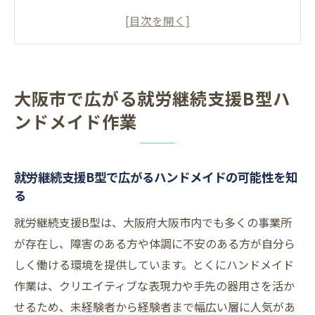
能性を知る
大阪市の就労継続支援B型が選ばれる理由と
は
ハンドメイド作業で自分らしく働くための
大阪市で広がる就労継続支援B型ハ
第一歩
ンドメイド作業
就労継続支援B型事業所一覧を上手に活用す
る方法
大阪の就労継続支援B型で体験できる作業例
就労継続支援B型で広がるハンドメイドの可能性を知
紹介
る
ハンドメイドを活かす就労継続支援B型の魅力
就労継続支援B型は、大阪府大阪市内でも多くの事業所
とは
が存在し、障害のある方や体調に不安のある方が自分ら
就労継続支援B型でハンドメイドに挑戦する
しく働ける環境を提供しています。とくにハンドメイド
価値
作業は、クリエイティブな表現力や手先の器用さを活か
自分のペースで学べるハンドメイド作業の
せるため、未経験者から経験者まで幅広い層に人気があ