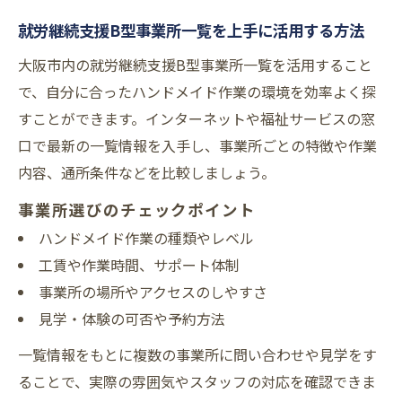
ハンドメイド作業に適した快適な作業環境
就労継続支援B型事業所一覧を上手に活用する方法
の特徴
大阪市内の就労継続支援B型事業所一覧を活用すること
大阪市の就労継続支援B型が重視するバリア
で、自分に合ったハンドメイド作業の環境を効率よく探
フリー
すことができます。インターネットや福祉サービスの窓
利用者目線で選ぶ就労継続支援B型のポイン
口で最新の一覧情報を入手し、事業所ごとの特徴や作業
ト
内容、通所条件などを比較しましょう。
ハンドメイド作業で感じる居心地の良さと
事業所選びのチェックポイント
は
ハンドメイド作業の種類やレベル
工賃や作業時間、サポート体制
事業所の場所やアクセスのしやすさ
見学・体験の可否や予約方法
一覧情報をもとに複数の事業所に問い合わせや見学をす
ることで、実際の雰囲気やスタッフの対応を確認できま