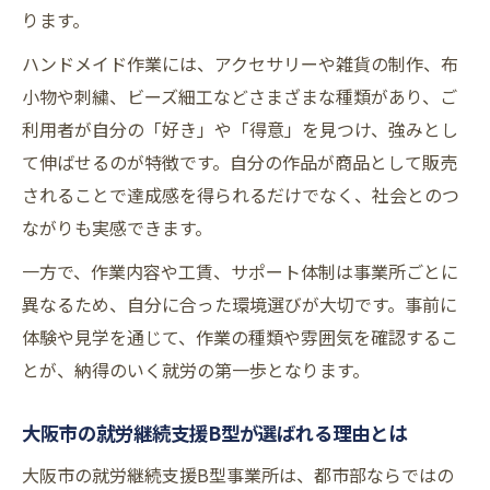
魅力
ります。
大阪市の就労継続支援B型で得られる自信と
ハンドメイド作業には、アクセサリーや雑貨の制作、布
成長
小物や刺繍、ビーズ細工などさまざまな種類があり、ご
ハンドメイド制作が就労継続支援B型で注目
利用者が自分の「好き」や「得意」を見つけ、強みとし
される理由
て伸ばせるのが特徴です。自分の作品が商品として販売
支援体制が充実した就労継続支援B型の特徴
されることで達成感を得られるだけでなく、社会とのつ
ながりも実感できます。
自分らしく働ける就労継続支援B型の選び方ガ
イド
一方で、作業内容や工賃、サポート体制は事業所ごとに
就労継続支援B型事業所一覧から選ぶ際のチ
異なるため、自分に合った環境選びが大切です。事前に
ェックポイント
体験や見学を通じて、作業の種類や雰囲気を確認するこ
ハンドメイド重視の事業所を見極める方法
とが、納得のいく就労の第一歩となります。
とは
大阪市の就労継続支援B型が選ばれる理由とは
自分に合う就労継続支援B型を選ぶ重要な視
点
大阪市の就労継続支援B型事業所は、都市部ならではの