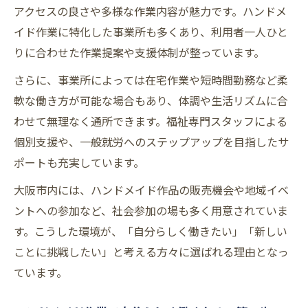
アクセスの良さや多様な作業内容が魅力です。ハンドメ
大阪のハンドメイド作業で通いやすい事業
イド作業に特化した事業所も多くあり、利用者一人ひと
所の探し方
りに合わせた作業提案や支援体制が整っています。
支援体制と作業内容の比較で安心を得るコ
ツ
さらに、事業所によっては在宅作業や短時間勤務など柔
ハンドメイド作業なら就労継続支援B型がおす
軟な働き方が可能な場合もあり、体調や生活リズムに合
すめな理由
わせて無理なく通所できます。福祉専門スタッフによる
個別支援や、一般就労へのステップアップを目指したサ
就労継続支援B型で始めるハンドメイド作業
ポートも充実しています。
の魅力
自分の強みを伸ばせる就労継続支援B型の環
大阪市内には、ハンドメイド作品の販売機会や地域イベ
境
ントへの参加など、社会参加の場も多く用意されていま
す。こうした環境が、「自分らしく働きたい」「新しい
未経験でも安心して学べるハンドメイド支
ことに挑戦したい」と考える方々に選ばれる理由となっ
援
ています。
大阪市の就労継続支援B型で仕事の幅を広げ
る方法