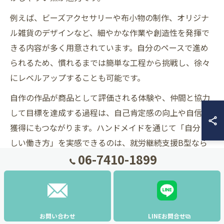
例えば、ビーズアクセサリーや布小物の制作、オリジナ
ル雑貨のデザインなど、細やかな作業や創造性を発揮で
きる内容が多く用意されています。自分のペースで進め
られるため、慣れるまでは簡単な工程から挑戦し、徐々
にレベルアップすることも可能です。
自作の作品が商品として評価される体験や、仲間と協力
して目標を達成する過程は、自己肯定感の向上や自信の
獲得にもつながります。ハンドメイドを通じて「自分ら
しい働き方」を実感できるのは、就労継続支援B型なら
06-7410-1899
ではの大きなメリットです。
作業の幅が広がる就労継続支援B型の魅力とは
就労継続支援B型の大きな魅力は、作業の幅が非常に広
お問い合わせ
LINEお問合せ
い点にあります。ハンドメイド作業だけでなく、梱包や