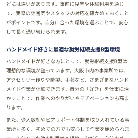
どには違いがあります。事前に見学や体験利用を通じ
する方法
て、実際の雰囲気やスタッフの対応を確かめておくこと
体験から分かる大阪府のハンドメイド支援現場
がポイントです。自分に合った環境を選ぶことで、安心
就労継続支援B型の体験利用で見えるハンド
して長く通い続けられます。
メイド現場
大阪で人気の就労継続支援B型体験者の声と
ハンドメイド好きに最適な就労継続支援B型環境
は
ハンドメイドが好きな方にとって、就労継続支援B型は
就労継続支援B型の実際の作業内容を体験か
理想的な環境が整っています。大阪市内の事業所では、
ら紹介
アクセサリー作りや縫製、手芸など、さまざまなハンド
ハンドメイド支援の現場で学べることとそ
メイド作業が体験できます。自分の「好き」を仕事に活
の魅力
かすことで、作業へのやりがいやモチベーションも高ま
就労継続支援B型体験が選び方に与える影響
ります。
大阪市の就労継続支援B型における特徴と注目
また、少人数制やピアサポート体制を取り入れている事
点とは
業所も多く、初めての方でも安心して作業を始められま
大阪市の就労継続支援B型が持つハンドメイ