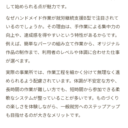
とは
して始められる点が魅力です。
通いやすさを考慮した就労継続支援B型事業
なぜハンドメイド作業が就労継続支援B型で注目されて
所の選び方
いるのでしょうか。その理由は、手作業による集中力の
実際の見学・体験が重要な就労継続支援B型
向上や、達成感を得やすいという特性があるからです。
選び
例えば、簡単なパーツの組み立て作業から、オリジナル
好きなものづくりができる環境を探すなら就労
作品の制作まで、利用者のレベルや体調に合わせた仕事
継続支援B型
が選べます。
ハンドメイド作業に特化した就労継続支援B
実際の事業所では、作業工程を細かく分けて無理なく進
型の選び方
められるよう配慮されています。体調が不安定な方や、
就労継続支援B型で叶える理想のものづくり
長時間の作業が難しい方でも、短時間から参加できる柔
環境
軟なシステムが整っていることが多いです。ものづくり
好きな作業を続けられる就労継続支援B型事
の楽しさを体験しながら、一般就労へのステップアップ
業所とは
も目指せるのが大きなメリットです。
就労継続支援B型で作品作りや販売もサポー