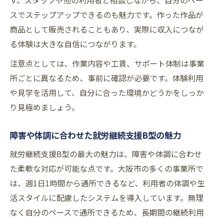
す。スタッフや他の利用者と相談しながら、自分のペー
ド支援の特徴
スでステップアップできるのも魅力です。作った作品が
就労継続支援B型の事業所一覧で注目すべき
商品として販売されることもあり、実際に収入につなが
ポイント
る体験は大きな自信につながります。
大阪市内で多様化する就労継続支援B型の魅
注意点としては、作業内容や工賃、サポート体制は事業
力
所ごとに異なるため、事前に確認が必要です。体験利用
就労継続支援B型で受けられる地域独自のサ
や見学を活用して、自分に合った環境かどうかをしっか
ポート内容
り見極めましょう。
ハンドメイド作品の販売・展示機会が豊富
障害や体調に合わせた就労継続支援B型の魅力
な就労継続支援B型
就労継続支援B型の最大の魅力は、障害や体調に合わせ
た柔軟な対応が可能な点です。大阪市の多くの事業所で
は、週1日1時間から通所できるなど、利用者の体調や生
活スタイルに配慮したシステムを導入しています。無理
なく自分のペースで通所できるため、長期間の継続利用