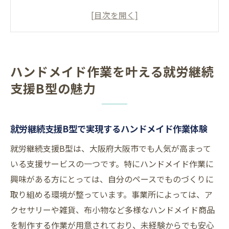
業体験
大阪で広がる就労継続支援B型の可能性
ハンドメイド好きに最適な就労継続支援B型
環境
ハンドメイド作業を叶える就労継続
障害や体調に合わせた就労継続支援B型の魅
支援B型の魅力
力
就労継続支援B型で自分らしくものづくりを
楽しむ方法
就労継続支援B型で実現するハンドメイド作業体験
大阪市で見つかる就労継続支援B型の選び方
就労継続支援B型は、大阪府大阪市でも人気が高まって
就労継続支援B型事業所一覧からハンドメイ
いる支援サービスの一つです。特にハンドメイド作業に
ド対応を探すコツ
興味がある方にとっては、自分のペースでものづくりに
大阪市で自分に合う就労継続支援B型の見極
取り組める環境が整っています。事業所によっては、ア
め方
クセサリーや雑貨、布小物など多様なハンドメイド商品
就労継続支援B型で重視すべきサポート体制
を制作する作業が用意されており、未経験からでも安心