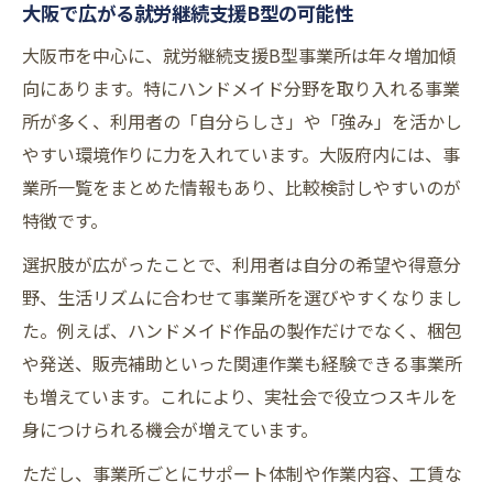
大阪で広がる就労継続支援B型の可能性
ト
大阪市を中心に、就労継続支援B型事業所は年々増加傾
自分の強みを活かせる就労継続支援B型の魅
向にあります。特にハンドメイド分野を取り入れる事業
力
所が多く、利用者の「自分らしさ」や「強み」を活かし
就労継続支援B型で自分らしく働くためのポイ
やすい環境作りに力を入れています。大阪府内には、事
ント
業所一覧をまとめた情報もあり、比較検討しやすいのが
就労継続支援B型で自分らしさを大切に働く
特徴です。
方法
選択肢が広がったことで、利用者は自分の希望や得意分
障害や体調に応じた就労継続支援B型活用の
野、生活リズムに合わせて事業所を選びやすくなりまし
コツ
た。例えば、ハンドメイド作品の製作だけでなく、梱包
就労継続支援B型でのサポート体制と安心感
や発送、販売補助といった関連作業も経験できる事業所
について
も増えています。これにより、実社会で役立つスキルを
ハンドメイド作業が続けやすい就労継続支
身につけられる機会が増えています。
援B型の条件
ただし、事業所ごとにサポート体制や作業内容、工賃な
就労継続支援B型で無理なくステップアップ