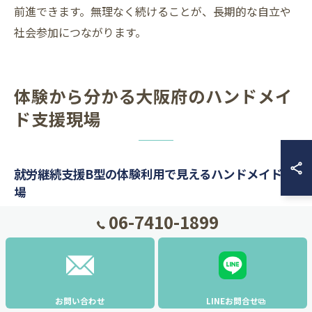
前進できます。無理なく続けることが、長期的な自立や
社会参加につながります。
体験から分かる大阪府のハンドメイ
ド支援現場
就労継続支援B型の体験利用で見えるハンドメイド現
場
06-7410-1899
就労継続支援B型の体験利用は、実際のハンドメイド現
場の雰囲気や作業の流れを自分の目で確認できる貴重な
機会です。大阪府大阪市の事業所では、利用希望者が気
軽に見学や体験を申し込める体制を整えています。
お問い合わせ
LINEお問合せ
体験利用では、材料の準備から製作、梱包・発送といっ