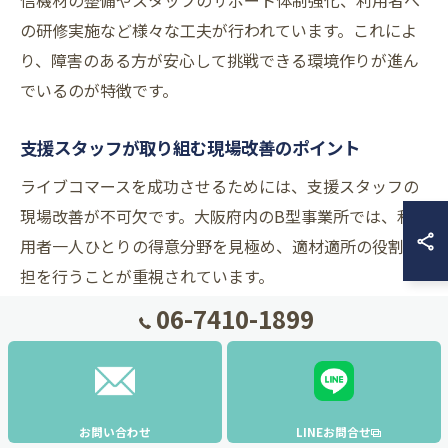
信機材の整備やスタッフのサポート体制強化、利用者へ
の研修実施など様々な工夫が行われています。これによ
り、障害のある方が安心して挑戦できる環境作りが進ん
でいるのが特徴です。
支援スタッフが取り組む現場改善のポイント
ライブコマースを成功させるためには、支援スタッフの
現場改善が不可欠です。大阪府内のB型事業所では、利
用者一人ひとりの得意分野を見極め、適材適所の役割分
担を行うことが重視されています。
06-7410-1899
また、配信時のトラブル対応や、コミュニケーションが
苦手な利用者へのフォロー、配信内容の企画や台本作成
のサポートもスタッフの重要な役割です。現場では、利
用者の自信を育てるために、褒めるポイントを明確に
お問い合わせ
LINEお問合せ
し、小さな成功体験を積み重ねる工夫がなされていま