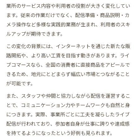
業所のサービス内容や利用者の役割が大きく変化してい
ライブコマース導入で変わる支援現場の工夫と
ます。従来の作業だけでなく、配信準備・商品説明・カ
は
メラ操作など多様な実践的業務が生まれ、利用者のスキ
就労継続支援B型でのライブコマース導入事
ルアップが期待できます。
例紹介
この変化の背景には、インターネットを通じた新たな販
支援スタッフが取り組む現場改善のポイン
路開拓や、より高い工賃を目指す動きがあります。ライ
ト
ブコマースなら、全国の消費者に直接商品をアピールで
ライブ配信を支える就労継続支援B型の工夫
きるため、地元にとどまらず幅広い市場とつながること
ネット販売体験が現場にもたらす変化と成
が可能です。
長
また、スタッフや仲間と協力しながら配信を運営するこ
就労継続支援B型利用者の声から見る工夫事
とで、コミュニケーション力やチームワークも自然と身
例
につきます。実際、事業所ごとに工夫を凝らしたライブ
自立支援に役立つネット販売のポイント解説
配信が行われており、参加者自身が仕事に誇りや達成感
就労継続支援B型におけるネット販売の始め
を持てるようになったという好例も見られます。
方