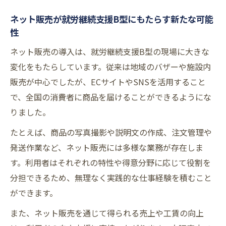
ネット販売で得られるスキルとその活かし
ネット販売が就労継続支援B型にもたらす新たな可能
方
性
就労継続支援B型利用者のための販売戦略の
ネット販売の導入は、就労継続支援B型の現場に大きな
考え方
変化をもたらしています。従来は地域のバザーや施設内
自立支援につながるネット販売の実践ポイ
販売が中心でしたが、ECサイトやSNSを活用すること
ント
で、全国の消費者に商品を届けることができるようにな
就労継続支援B型で工賃アップを目指す工夫
りました。
たとえば、商品の写真撮影や説明文の作成、注文管理や
発送作業など、ネット販売には多様な業務が存在しま
す。利用者はそれぞれの特性や得意分野に応じて役割を
分担できるため、無理なく実践的な仕事経験を積むこと
ができます。
また、ネット販売を通じて得られる売上や工賃の向上