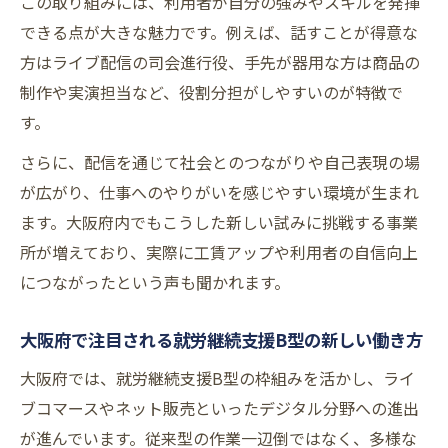
この取り組みには、利用者が自分の強みやスキルを発揮
のポイント
できる点が大きな魅力です。例えば、話すことが得意な
大阪府で広がる就労継続支援B型の活用事例
方はライブ配信の司会進行役、手先が器用な方は商品の
まとめ
制作や実演担当など、役割分担がしやすいのが特徴で
利用期間や支援内容の多様性とその選び方
す。
就労継続支援B型の工賃や給料の現状を徹底
さらに、配信を通じて社会とのつながりや自己表現の場
解説
が広がり、仕事へのやりがいを感じやすい環境が生まれ
働き方を広げるライブ配信活用の実践例紹介
ます。大阪府内でもこうした新しい試みに挑戦する事業
就労継続支援B型の現場で活きるライブ配信
所が増えており、実際に工賃アップや利用者の自信向上
とは
につながったという声も聞かれます。
ライブ配信が就労継続支援B型利用者にもた
らす効果
大阪府で注目される就労継続支援B型の新しい働き方
実践から学ぶ就労継続支援B型の配信スキル
大阪府では、就労継続支援B型の枠組みを活かし、ライ
向上法
ブコマースやネット販売といったデジタル分野への進出
ライブコマースを通じた就労継続支援B型の
が進んでいます。従来型の作業一辺倒ではなく、多様な