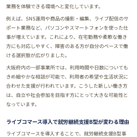
成功例
業務を体験できる環境へと変化しています。
大阪府の就労継続支援B型実践活動の裏側を
例えば、SNS運用や商品の撮影・編集、ライブ配信のサ
紹介
ポート業務など、パソコンやスマートフォンを使った仕
就労継続支援B型ならではの柔軟な働き方を探
事が増えています。これにより、在宅勤務や柔軟な働き
る
方にも対応しやすく、障害のある方が自分のペースで働
就労継続支援B型の柔軟な働き方が選ばれる
ける選択肢が広がりました。
理由
大阪府内の一部事業所では、利用時間や日数についても
体調や生活リズムに合わせた働き方の工夫
きめ細やかな相談が可能で、利用者の希望や生活状況に
在宅や時短にも対応する就労継続支援B型の
合わせた支援が行われています。こうした新しい働き方
魅力
は、自立や社会参加を目指す方にとって大きな可能性と
なっています。
就労継続支援B型で実現する自分らしい働き
方
ライブコマース導入で就労継続支援B型が変わる理由
働く日数や時間が相談できる安心の支援体
制
ライブコマースを導入することで、就労継続支援B型事