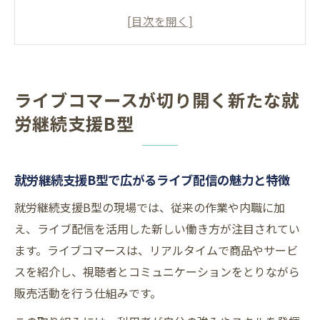
と特徴
大阪府で注目される就労継続支援B型の新し
い働き方
ライブコマース導入で就労継続支援B型が変
ライブコマースが切り開く新たな就
わる理由
労継続支援B型
ネット販売が就労継続支援B型にもたらす新
たな可能性
就労継続支援B型利用者がライブ配信に挑戦
就労継続支援B型で広がるライブ配信の魅力と特徴
する意義
就労継続支援B型の現場では、従来の作業や内職に加
大阪府で挑戦する就労継続支援B型の今と可能
え、ライブ配信を活用した新しい働き方が注目されてい
性
ます。ライブコマースは、リアルタイムで商品やサービ
大阪府の就労継続支援B型最新動向と今後の
スを紹介し、視聴者とコミュニケーションをとりながら
展望
販売活動を行う仕組みです。
就労継続支援B型を選ぶ際の大阪府ならでは