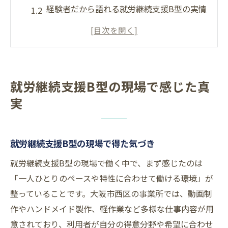
経験者だから語れる就労継続支援B型の実情
働く中で感じた就労継続支援B型の課題
就労継続支援B型利用者の毎日と変化
現場視点で見る就労継続支援B型の魅力
工賃の実態を経験者が明かす大阪市西区
就労継続支援B型の現場で感じた真
就労継続支援B型の工賃相場を徹底解説
実
経験者視点で語る工賃の現状と背景
大阪市西区の就労継続支援B型工賃水準の真
就労継続支援B型の現場で得た気づき
実
工賃が地域で異なる理由と就労継続支援B型
就労継続支援B型の現場で働く中で、まず感じたのは
「一人ひとりのペースや特性に合わせて働ける環境」が
就労継続支援B型の工賃で生活できるのか
整っていることです。大阪市西区の事業所では、動画制
こんな工賃だった就労継続支援B型の体験談
作やハンドメイド製作、軽作業など多様な仕事内容が用
就労継続支援B型工賃体験談で分かる実情
意されており、利用者が自分の得意分野や希望に合わせ