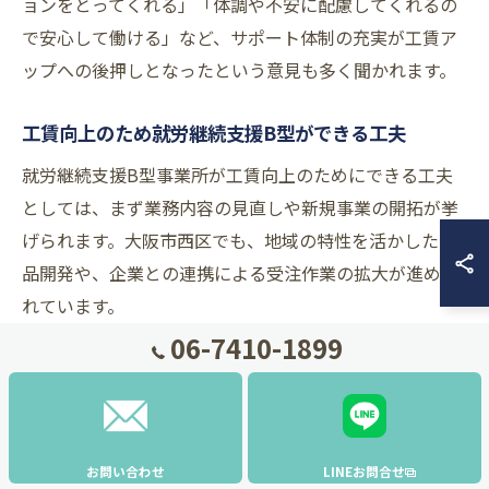
ョンをとってくれる」「体調や不安に配慮してくれるの
で安心して働ける」など、サポート体制の充実が工賃ア
ップへの後押しとなったという意見も多く聞かれます。
工賃向上のため就労継続支援B型ができる工夫
就労継続支援B型事業所が工賃向上のためにできる工夫
としては、まず業務内容の見直しや新規事業の開拓が挙
げられます。大阪市西区でも、地域の特性を活かした商
品開発や、企業との連携による受注作業の拡大が進めら
れています。
06-7410-1899
また、利用者のスキルアップを目的とした研修や、資格
取得支援なども有効です。例えば、パソコン操作やデザ
インソフトの基礎研修を実施することで、より高単価な
業務を受注できる環境を整えています。
お問い合わせ
LINEお問合せ