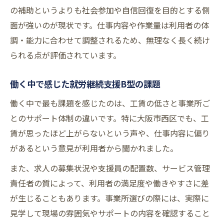
例
の補助というよりも社会参加や自信回復を目的とする側
工賃アップを目指すための取り組み紹介
面が強いのが現状です。仕事内容や作業量は利用者の体
調・能力に合わせて調整されるため、無理なく長く続け
就労継続支援B型で工賃アップを目指す方法
られる点が評価されています。
経験者から学ぶ工賃アップの取り組み事例
工賃向上のため就労継続支援B型ができる工
働く中で感じた就労継続支援B型の課題
夫
働く中で最も課題を感じたのは、工賃の低さと事業所ご
支援員と連携した工賃アップの成功体験
とのサポート体制の違いです。特に大阪市西区でも、工
一般就労へのステップとしての工賃アップ
賃が思ったほど上がらないという声や、仕事内容に偏り
支援員のサポートが変える利用者の生活
があるという意見が利用者から聞かれました。
支援員のサポートで就労継続支援B型が変わ
また、求人の募集状況や支援員の配置数、サービス管理
る
責任者の質によって、利用者の満足度や働きやすさに差
経験者が感じた支援員の役割と対応力
が生じることもあります。事業所選びの際には、実際に
利用者の自立を支える就労継続支援B型の支
見学して現場の雰囲気やサポートの内容を確認すること
援