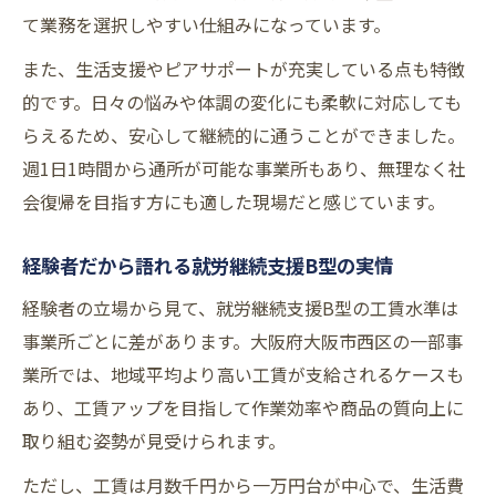
経験者が語る就労継続支援B型工賃のリアル
て業務を選択しやすい仕組みになっています。
工賃に満足できた就労継続支援B型のポイン
また、生活支援やピアサポートが充実している点も特徴
ト
的です。日々の悩みや体調の変化にも柔軟に対応しても
就労継続支援B型工賃で感じたギャップと成
らえるため、安心して継続的に通うことができました。
長
週1日1時間から通所が可能な事業所もあり、無理なく社
体験談から学ぶ工賃アップへのヒント
会復帰を目指す方にも適した現場だと感じています。
大阪市西区で実現する自分らしい働き方
就労継続支援B型で叶う多様な働き方
経験者だから語れる就労継続支援B型の実情
経験者が語る自分らしい働き方の工夫
経験者の立場から見て、就労継続支援B型の工賃水準は
ライフスタイルに合う就労継続支援B型の魅
事業所ごとに差があります。大阪府大阪市西区の一部事
力
業所では、地域平均より高い工賃が支給されるケースも
あり、工賃アップを目指して作業効率や商品の質向上に
通所や在宅など柔軟な就労継続支援B型活用
取り組む姿勢が見受けられます。
法
一般就労を目指す人の就労継続支援B型活用
ただし、工賃は月数千円から一万円台が中心で、生活費