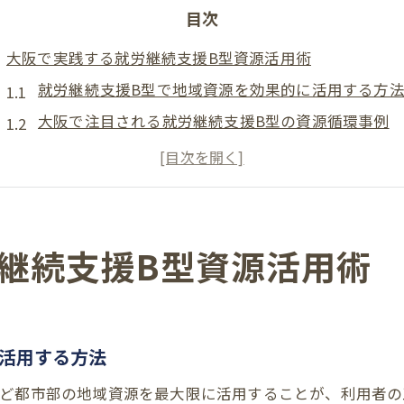
目次
大阪で実践する就労継続支援B型資源活用術
就労継続支援B型で地域資源を効果的に活用する方
大阪で注目される就労継続支援B型の資源循環事例
就労継続支援B型が地域と連携する工夫とは
地域資源活用で広がる就労継続支援B型の可能性
就労継続支援B型で実現する持続的な働き方の提案
新しい働き方へ導く就労継続支援B型の魅力
継続支援B型資源活用術
就労継続支援B型が生み出す新しい働き方の特徴
多様なライフスタイルを支える就労継続支援B型の
就労継続支援B型で叶える柔軟な就労スタイルの実
活用する方法
就労継続支援B型による在宅勤務やリモートの可能
など都市部の地域資源を最大限に活用することが、利用者の