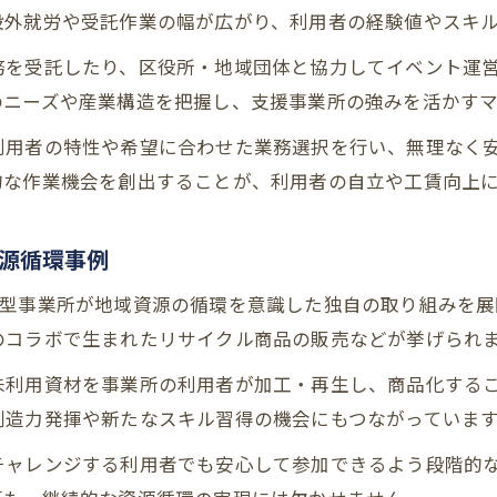
自分らしい働き方を実現する就労継続支援B型の工
設外就労や受託作業の幅が広がり、利用者の経験値やスキ
資源活用型の就労継続支援B型が注目される理由
務を受託したり、区役所・地域団体と協力してイベント運
資源活用型就労継続支援B型が選ばれる背景
のニーズや産業構造を把握し、支援事業所の強みを活かす
就労継続支援B型で地域資源を生かす利点
利用者の特性や希望に合わせた業務選択を行い、無理なく
就労継続支援B型が社会課題解決に貢献する理由
的な作業機会を創出することが、利用者の自立や工賃向上
持続可能な地域づくりと就労継続支援B型の役割
就労継続支援B型の資源活用と環境配慮の取り組み
源循環事例
工賃向上を目指す方に就労継続支援B型の選び方
B型事業所が地域資源の循環を意識した独自の取り組みを展
工賃向上に強い就労継続支援B型の特徴とは
のコラボで生まれたリサイクル商品の販売などが挙げられ
就労継続支援B型で工賃アップを実現する仕組み
未利用資材を事業所の利用者が加工・再生し、商品化する
工賃向上を狙うための就労継続支援B型選びのコツ
創造力発揮や新たなスキル習得の機会にもつながっていま
就労継続支援B型の工賃実態と安定性のポイント
チャレンジする利用者でも安心して参加できるよう段階的
自分に合う就労継続支援B型の選び方と比較視点