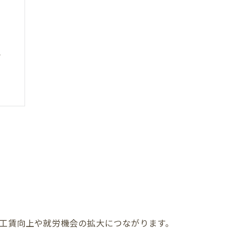
法
魅力
際
性
工賃向上や就労機会の拡大につながります。