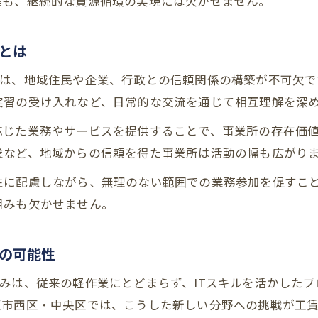
築も、継続的な資源循環の実現には欠かせません。
就労継続支援B型におけるITスキル活用事例紹介
就労継続支援B型でITスキルを学ぶメリットとは
とは
プログラミングを活かす就労継続支援B型の現場例
には、地域住民や企業、行政との信頼関係の構築が不可欠で
ITスキル習得で広がる就労継続支援B型の選択肢
実習の受け入れなど、日常的な交流を通じて相互理解を深
就労継続支援B型のIT活用による工賃向上事例
オンライン業務が可能な就労継続支援B型事業所
応じた業務やサービスを提供することで、事業所の存在価
業など、地域からの信頼を得た事業所は活動の幅も広がり
生活リズム安定に役立つ就労継続支援B型の活用法
生活リズムを整える就労継続支援B型の実践ポイン
性に配慮しながら、無理のない範囲での業務参加を促すこ
組みも欠かせません。
就労継続支援B型がもたらす日常の安定とは
健康管理に役立つ就労継続支援B型の活用事例
の可能性
就労継続支援B型で社会参加のきっかけを得る方法
生活改善を目指す就労継続支援B型の支援体制
みは、従来の軽作業にとどまらず、ITスキルを活かした
阪市西区・中央区では、こうした新しい分野への挑戦が工