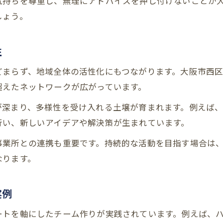
気持ちを尊重し、無理にアドバイスを押し付けないことが
ピアサポート研修と居場所づくりの関係
しょう。
これから始めるピアサポート活動の基本
ピアサポート活動の基本と始め方を解説
性
ピアサポート資格や必要な準備について
どまらず、地域全体の活性化にもつながります。大阪市西
ピアサポート研修とは何か基礎から学ぶ
超えたネットワークが広がっています。
ピアサポート活動の意義と参加までの流れ
初めてのピアサポートに役立つ知識
が深まり、多様性を受け入れる土壌が育まれます。例えば
行い、新しいアイデアや解決策が生まれています。
ピアサポート研修で得る成長のヒント
ピアサポート研修がもたらす自己成長
事業所との連携も重要です。持続的な活動を目指す場合は
なります。
障害者ピアサポート研修の活用法とは
ピアサポーター養成講座受講のメリット
実例
ピアサポート研修大阪の特徴と選び方
オンライン研修で広げる学びの機会
ートを軸にしたチーム作りが実践されています。例えば、