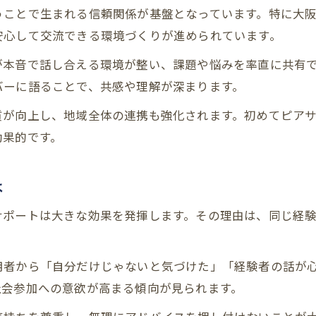
うことで生まれる信頼関係が基盤となっています。特に大
ピアサポーター養成講座と実践の現場
安心して交流できる環境づくりが進められています。
大阪市で広がるピアサポートの輪に学ぶ
が本音で話し合える環境が整い、課題や悩みを率直に共有
ピアサポート大阪の最新動向を探る
バーに語ることで、共感や理解が深まります。
大阪のピアサポート研修が生む変化
質が向上し、地域全体の連携も強化されます。初めてピア
2025年障害者ピアサポート研修の展望
効果的です。
大阪で進むピアサポート事業の実際
精神障害支援とピアサポートの連携事例
は
仲間と共に育む支え合いの場づくり術
サポートは大きな効果を発揮します。その理由は、同じ経
ピアサポートを活用した場づくりの工夫
。
当事者目線で考える支え合いの場
用者から「自分だけじゃないと気づけた」「経験者の話が
交流を広げるピアサポート活動の秘訣
社会参加への意欲が高まる傾向が見られます。
チーム作りで役立つピアサポート実践術