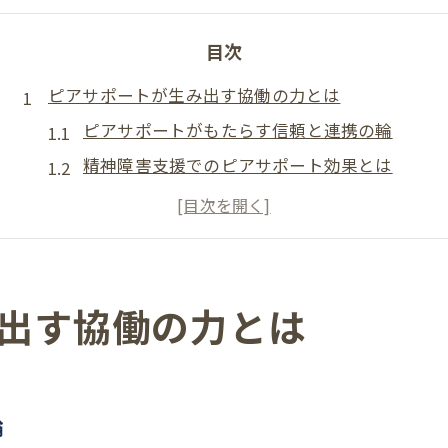
目次
ピアサポートが生み出す協働の力とは
ピアサポートがもたらす信頼と連携の輪
精神障害支援でのピアサポート効果とは
ピアサポート活動が広げる地域の可能性
ピアサポートの現場で生まれる協働の実例
障害者ピアサポート研修と協働の実践
チーム作りに役立つピアサポート実践例
出す協働の力とは
ピアサポート実践例から学ぶ絆の深め方
障害者ピアサポート研修が導くチーム形成
オンライン研修活用のチーム作りポイント
輪
ピアサポートが支える役割分担の工夫