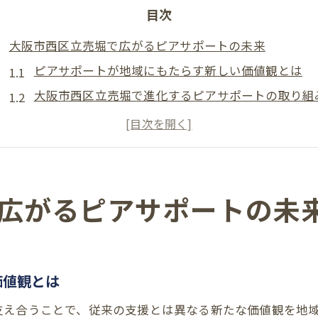
目次
大阪市西区立売堀で広がるピアサポートの未来
ピアサポートが地域にもたらす新しい価値観とは
大阪市西区立売堀で進化するピアサポートの取り組
ピアサポートスキルが拓く支援の新しい形
地域連携で強まるピアサポートの輪と可能性
ピアサポートの未来を支える人材育成のポイント
ピアサポートを活かす自分らしい働き方とは
広がるピアサポートの未
自分らしさを活かすピアサポートスキルの磨き方
ピアサポートで実現する多様な働き方の魅力
働きやすさを重視したピアサポートの職場選び
価値観とは
ピアサポート経験が仕事に与えるプラスの影響
支え合うことで、従来の支援とは異なる新たな価値観を地