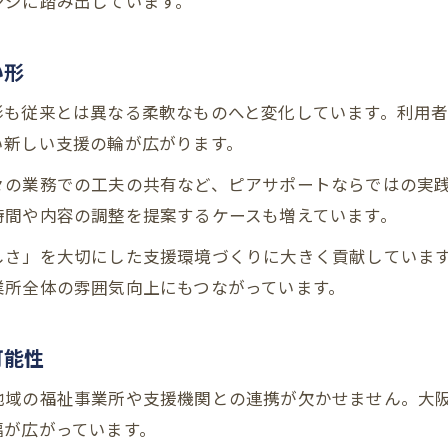
ンジに踏み出しています。
障害者福祉とピアサポートが交わる現場とは
障害者福祉現場で活躍するピアサポートの実例
い形
ピアサポートと福祉サービスの連携ポイント
形も従来とは異なる柔軟なものへと変化しています。利用
現場で求められるピアサポートスキルの特徴
い新しい支援の輪が広がります。
障害者福祉を支えるピアサポートの強み
ピアサポートが福祉現場にもたらす安心感
々の業務での工夫の共有など、ピアサポートならではの実
時間や内容の調整を提案するケースも増えています。
自立を目指すあなたに贈るスキルアップ術
ピアサポートを通じて身につく自立への力
しさ」を大切にした支援環境づくりに大きく貢献していま
業所全体の雰囲気向上にもつながっています。
スキルアップが叶える新しいピアサポートの形
ピアサポートスキルを高める日々の工夫
可能性
自立の一歩を踏み出すピアサポートの活用法
仕事に役立つピアサポートの学び方と実践例
地域の福祉事業所や支援機関との連携が欠かせません。大
幅が広がっています。