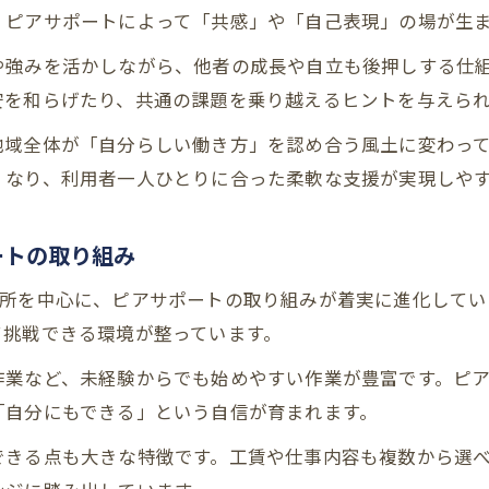
ピアサポートを活かすための自己理解のすすめ
、ピアサポートによって「共感」や「自己表現」の場が生
仕事選びに迷うとき試したい支援環境の探し方
や強みを活かしながら、他者の成長や自立も後押しする仕
ピアサポート視点での職場環境チェック方法
安を和らげたり、共通の課題を乗り越えるヒントを与えら
柔軟な支援体制が叶う職場の特徴とは
地域全体が「自分らしい働き方」を認め合う風土に変わっ
ピアサポートスキルを活かせる職場探しのコツ
くなり、利用者一人ひとりに合った柔軟な支援が実現しや
支援環境選びで大切なピアサポートの視点
ピアサポートを重視した就労支援の活用法
ートの取り組み
柔軟な支援体制が叶える安心の就労生活
業所を中心に、ピアサポートの取り組みが着実に進化してい
ピアサポートで実現する柔軟な働き方のメリット
て挑戦できる環境が整っています。
支援体制が充実した職場とピアサポートの関係
作業など、未経験からでも始めやすい作業が豊富です。ピ
安心感を生むピアサポートの活用法とは
「自分にもできる」という自信が育まれます。
ピアサポートスキルを活かした職場環境の選び方
できる点も大きな特徴です。工賃や仕事内容も複数から選
生活リズムに合わせたピアサポート支援の重要性