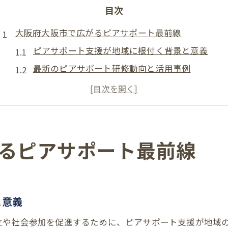
目次
大阪府大阪市で広がるピアサポート最前線
ピアサポート支援が地域に根付く背景と意義
最新のピアサポート研修動向と活用事例
障害者ピアサポート研修の現場で得られる学び
精神障害者ピアサポーター養成講座の特色とは
ピアサポート支援がつなぐ仲間の輪と可能性
研修を活かすピアサポート支援の実例
るピアサポート最前線
実践現場で活かすピアサポート支援の工夫
ピアサポート研修で学んだ知識の具体的な活用法
障害者ピアサポート研修の実例から学ぶ支援術
と意義
ピアサポート支援の現場で求められる連携力
立や社会参加を促進するために、ピアサポート支援が地域