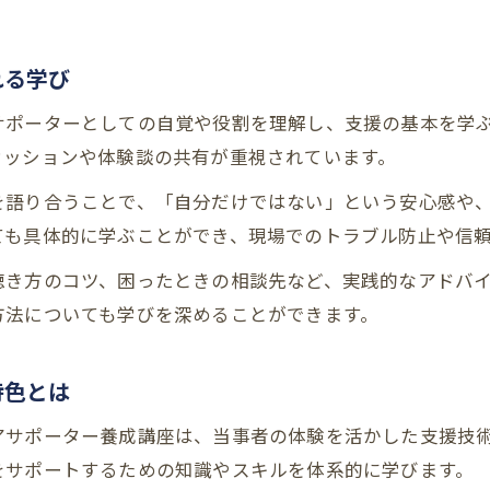
障害者の自立へ導く支援のポイント
ピアサポート支援が自立促進に果たす役割
れる学び
障害者に寄り添うピアサポートの実践的手法
サポーターとしての自覚や役割を理解し、支援の基本を学
ピアサポート研修で身につく自立支援スキル
カッションや体験談の共有が重視されています。
精神障害者支援におけるピアサポートの効果
ピアサポーターが語る自立支援成功の秘訣
を語り合うことで、「自分だけではない」という安心感や
ても具体的に学ぶことができ、現場でのトラブル防止や信
オンライン研修で広がる新しい支援の形
オンラインで学ぶピアサポート支援の基礎
聴き方のコツ、困ったときの相談先など、実践的なアドバ
方法についても学びを深めることができます。
障害者ピアサポート研修オンライン化の利点
ピアサポート研修オンライン受講の進め方
特色とは
精神障害者にも届くピアサポート支援の工夫
オンライン時代のピアサポーター養成講座体験
アサポーター養成講座は、当事者の体験を活かした支援技
をサポートするための知識やスキルを体系的に学びます。