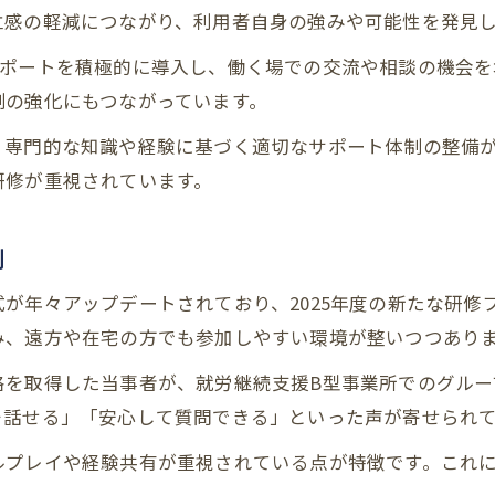
ピアサポーター養成講座の修了者が語る体験談
立感の軽減につながり、利用者自身の強みや可能性を発見
ピアサポーター資格取得のメリット解説
サポートを積極的に導入し、働く場での交流や相談の機会を
ピアサポート資格がもたらす支援現場での強み
制の強化にもつながっています。
ピアサポーター資格取得で広がる活動の場
、専門的な知識や経験に基づく適切なサポート体制の整備
ピアサポート支援に必要なスキルと資格の重要性
研修が重視されています。
ピアサポート資格更新のポイントと最新情報
ピアサポーター資格によるキャリアアップの実例
例
ピアサポート研修2025年最新情報まとめ
が年々アップデートされており、2025年度の新たな研修
2025年注目のピアサポート研修日程と概要
み、遠方や在宅の方でも参加しやすい環境が整いつつあり
障害者ピアサポート研修2025年の新たな傾向
格を取得した当事者が、就労継続支援B型事業所でのグルー
オンライン対応のピアサポート研修最新情報
そ話せる」「安心して質問できる」といった声が寄せられ
精神障害者向けピアサポート研修の進化
ルプレイや経験共有が重視されている点が特徴です。これ
ピアサポート支援現場で役立つ研修の選び方