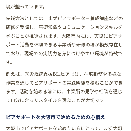
リスト
境が整っています。
ピアサポート資格取得に向けた研修内容を
実践方法としては、まずピアサポーター養成講座などの
解説
研修を受講し、基礎知識やコミュニケーションスキルを
ピアサポート養成講座修了後の活動ステッ
学ぶことが推奨されます。大阪市内には、実際にピアサ
プ
ポート活動を体験できる事業所や研修の場が複数存在し
エンパワーメントの視点から活動を深掘り
ており、現場での実践力を身につけやすい環境が特徴で
す。
エンパワーメントがピアサポートに与える
効果とは
例えば、就労継続支援B型ピアでは、在宅勤務や多様な
ピアサポート活動でエンパワーメントを活
作業を通じてピアサポートの実践経験を積むことができ
かす方法
ます。活動を始める前には、事業所の見学や相談を通じ
自分らしいピアサポート実践に必要な視点
て自分に合ったスタイルを選ぶことが大切です。
とは
ピアサポートを大阪市で始めるための心構え
大阪市で実践されるエンパワーメント事例
を紹介
大阪市でピアサポートを始めたい方にとって、まず大切