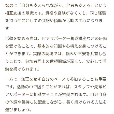
なのは「自分も支えられながら、他者も支える」という
ピアサポートの現場で求められる支援の在
相互支援の意識です。資格や経験がなくても、同じ経験
り方
を持つ仲間としての共感や傾聴が活動の中心になりま
ピアサポーターに資格は必要なのか徹底解説
す。
ピアサポーターに必須の資格要件を確認し
よう
活動を始める際は、ピアサポーター養成講座などの研修
を受けることで、基本的な知識や心構えを身につけるこ
資格の有無で変わるピアサポート活動の幅
とができます。実際の現場では、悩みや不安を共有し合
大阪市でピアサポート資格が重視される理
うことで、参加者同士の信頼関係が深まり、安心して活
由
動を続けられます。
ピアサポーターになるための研修と認定制
一方で、無理をせず自分のペースで参加することも重要
度
です。活動の中で困りごとがあれば、スタッフや先輩ピ
資格がない場合のピアサポート実践方法と
アサポーターに相談することが推奨されます。自分自身
は
の体調や気持ちに配慮しながら、長く続けられる方法を
実際の現場で役立つピアサポートの基本
選びましょう。
ピアサポートの現場で求められる基本スキ