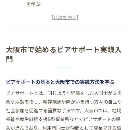
を学ぶ
ピアサポートを大阪市で始めるための心構
え
地域で広がるピアサポート活動の現状を解
説
大阪市で始めるピアサポート実践入
大阪市でピアサポートを活用する意義とは
門
エンパワーメントとピアサポートの関係性
を知る
ピアサポート養成講座の選び方と受講の流れ
ピアサポートの基本と大阪市での実践方法を学ぶ
ピアサポーター養成講座の種類と選び方の
ピアサポートとは、同じような経験をした人同士が支え
ポイント
合う活動を指し、精神疾患や障がいを持つ方々の自立や
大阪で受講できるピアサポート講座の特徴
社会参加を促進する重要な手法です。大阪市では、地域
を比較
福祉や就労継続支援B型事業所などでピアサポートの導
養成講座受講の流れと事前準備のチェック
入が進んでおり、利用者同士が仲間として成長できる環