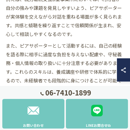
自分の強みや課題を発見しやすいよう、ピアサポーター
が実体験を交えながら対話を重ねる場面が多く見られま
す。共感と傾聴を繰り返すことで信頼関係が生まれ、安
心して相談しやすくなるのです。
また、ピアサポーターとして活動するには、自己の経験
を語る際に相手に過度な負担を与えない配慮や、守秘義
務・個人情報の取り扱いに十分注意する必要がありま
す。これらのスキルは、養成講座や研修で体系的に学べ
るので、未経験者でも段階的に身につけることが可能で
す。
06-7410-1899
実践現場でのピアサポート活用事例を紹介
大阪市内の就労継続支援B型事業所では、ピアサポート
を通じて利用者同士が励まし合い、成長できる環境が整
お問い合わせ
LINEお問合せ