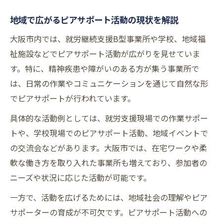
ル
地域で広がるピアサポート活動の現状を解説
実践現場でのピアサポート活用事例を紹介
大阪市内では、就労継続支援B型事業所や学校、地域福
ピアサポート活動で役立つコミュニケーシ
祉施設などでピアサポート活動が広がりを見せていま
ョン術
す。特に、精神疾患や障がいのある方が集う事業所で
現場で起こる課題への対処法とエンパワー
は、日常の作業やコミュニケーションを通じて自然な形
メント
でピアサポートが行われています。
ピアサポートの現場導入で得られる効果と
具体的な活動例としては、就労支援現場での作業サポー
は
トや、学校現場でのピアサポート活動、地域イベントで
小学校にも広がるピアサポート活動の広がり
の交流会などがあります。大阪市では、在宅ワークや柔
小学校で広がるピアサポート活動の特徴
軟な働き方を取り入れた事業所も増えており、参加者の
児童同士のエンパワーメントを育む取り組
ニーズや状況に応じた活動が可能です。
み
一方で、活動を広げるためには、地域社会の理解やピア
ピアサポートが小学校教育にもたらすメリ
サポーターの育成が不可欠です。ピアサポート活動への
ット