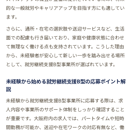
きついと感じる就労継続支援B型現場の実情
的な一般就労やキャリアアップを目指す方にも適してい
を知る
ます。
就労継続支援B型で職員が辞めたいと感じる
さらに、通所・在宅の選択肢や送迎サービスなど、生活
理由を分析
面での配慮も行き届いており、家庭や健康状態に合わせ
安心して働ける就労継続支援B型の職場環境
て無理なく働ける点も支持されています。こうした理由
づくり
から、未経験者が安心して新しい一歩を踏み出せる場所
として、就労継続支援B型事業所が選ばれています。
悩みを相談しやすい就労継続支援B型事業所
の選び方
未経験から始める就労継続支援B型の応募ポイント解
説
未経験から就労継続支援B型事業所に応募する際は、求
人内容や事業所のサポート体制をしっかり確認すること
が重要です。大阪府内の求人では、パートタイムや短時
間勤務が可能か、送迎や在宅ワークの対応有無など、働