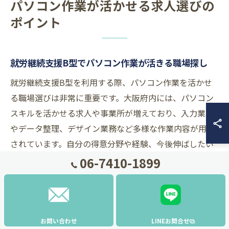
パソコン作業が活かせる求人選びの
ポイント
就労継続支援B型でパソコン作業が活きる職場探し
就労継続支援B型を利用する際、パソコン作業を活かせ
る職場選びは非常に重要です。大阪府内には、パソコン
スキルを活かせる求人や事業所が増えており、入力業務
やデータ整理、デザイン業務など多様な作業内容が用意
されています。自分の得意分野や経験、今後伸ばしたい
スキルに合わせて選ぶことで、やりがいと成長を同時に
06-7410-1899
得られるでしょう。
職場選びの際は、送迎対応や資格取得支援、在宅作業の
有無など、生活スタイルに合わせた条件を確認すること
お問い合わせ
LINEお問合せ
もポイントです。例えば、通所が難しい方には在宅契約