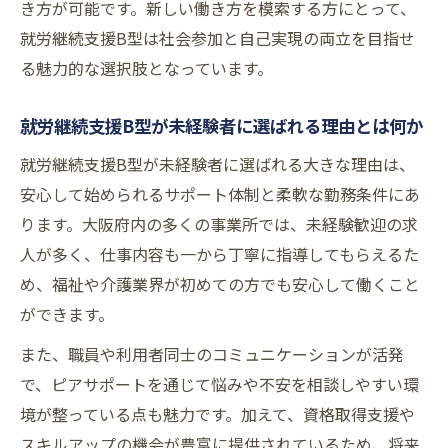
き方が可能です。新しい働き方を模索する方にとって、
パソコン作業が活かせる求人選びのポイント
就労継続支援B型は社会参加と自己実現の両立を目指せ
就労継続支援B型でパソコン作業が活きる職
る魅力的な選択肢となっています。
場探し
パソコン作業に強い就労継続支援B型事業所
就労継続支援B型が未経験者に選ばれる理由とは何か
の特徴
就労継続支援B型が未経験者に選ばれる大きな理由は、
未経験者も挑戦できる就労継続支援B型のパ
安心して始められるサポート体制と柔軟な勤務条件にあ
ソコン求人
ります。大阪府内の多くの事業所では、未経験歓迎の求
パソコンスキルを就労継続支援B型で活かす
人が多く、仕事内容も一から丁寧に指導してもらえるた
方法
め、福祉や介護業界が初めての方でも安心して働くこと
大阪の就労継続支援B型で人気のパソコン作
ができます。
業を解説
また、職員や利用者同士のコミュニケーションが活発
職員の悩みやきつい現場の実情と向き合う
で、ピアサポートを通じて悩みや不安を相談しやすい環
就労継続支援B型職員の悩みと現場での課題
境が整っている点も魅力です。加えて、資格取得支援や
解決策
スキルアップの機会が豊富に提供されているため、将来