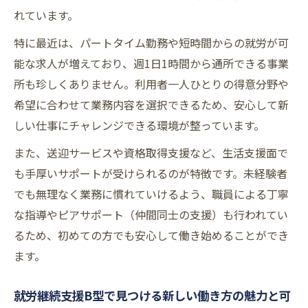
安定雇用を目指すなら知っておきたい就労
れています。
継続支援B型の条件
特に最近は、パートタイム勤務や短時間からの就労が可
就労継続支援B型の求人で重視すべき職場環
能な求人が増えており、週1日1時間から通所できる事業
境の特徴
所も珍しくありません。利用者一人ひとりの得意分野や
賞与や社会保険完備の就労継続支援B型求人
希望に合わせて業務内容を選択できるため、安心して新
の探し方
しい仕事にチャレンジできる環境が整っています。
大阪府で実現する自分らしい障がい者雇用
また、送迎サービスや資格取得支援など、生活支援面で
大阪府で自分らしく働ける就労継続支援B型
も手厚いサポートが受けられるのが特徴です。未経験者
の魅力
でも無理なく業務に慣れていけるよう、職員による丁寧
障がい者雇用と就労継続支援B型の両立ポイ
な指導やピアサポート（仲間同士の支援）も行われてい
ント解説
るため、初めての方でも安心して働き始めることができ
大阪府の就労継続支援B型で叶える多様な働
ます。
き方
就労継続支援B型で見つける新しい働き方の魅力と可
就労継続支援B型で実現する安心の障がい者