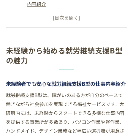
内容紹介
就労継続支援B型で見つける新しい働き方の
魅力と可能性
就労継続支援B型が未経験者に選ばれる理由
とは何か
未経験から始める就労継続支援B型
未経験から始める就労継続支援B型の応募ポ
の魅力
イント解説
初めての就労継続支援B型で得られる成長と
やりがい
未経験者でも安心な就労継続支援B型の仕事内容紹介
就労継続支援B型で安定雇用を目指す方法
就労継続支援B型は、障がいのある方が自分のペースで
就労継続支援B型で安定した雇用を実現する
働きながら社会参加を実現できる福祉サービスです。大
ポイント
阪府内には、未経験からスタートできる多様な仕事内容
長く働ける就労継続支援B型事業所の選び方
を提供する事業所が多数あり、パソコン作業や軽作業、
とは
ハンドメイド、デザイン業務など幅広い選択肢が用意さ