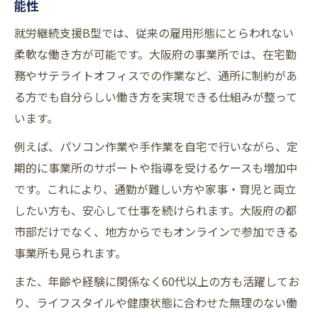
能性
雇用環境
就労継続支援B型では、従来の雇用形態にとらわれない
自分に合った就労継続支援B型事業所を大阪
柔軟な働き方が可能です。大阪府の事業所では、在宅勤
府で探す方法
務やサテライトオフィスでの作業など、通所に制約があ
パートや60代も安心の働き方改革を解説
る方でも自分らしい働き方を実現できる仕組みが整って
パートや60代も活躍できる就労継続支援B
います。
型の働き方
例えば、パソコン作業や手作業を自宅で行いながら、定
就労継続支援B型で実現する柔軟なシフト制
期的に事業所のサポートや指導を受けるケースも増加中
の魅力
です。これにより、通勤が難しい方や家事・育児と両立
ライフスタイルに合った就労継続支援B型求
したい方も、安心して仕事を続けられます。大阪府の都
人の選び方
市部だけでなく、地方からでもオンラインで参加できる
シニア世代も安心の就労継続支援B型サポー
事業所も見られます。
ト体制
また、年齢や経験に関係なく60代以上の方も活躍してお
パートタイムで始める就労継続支援B型のメ
り、ライフスタイルや健康状態に合わせた無理のない働
リット