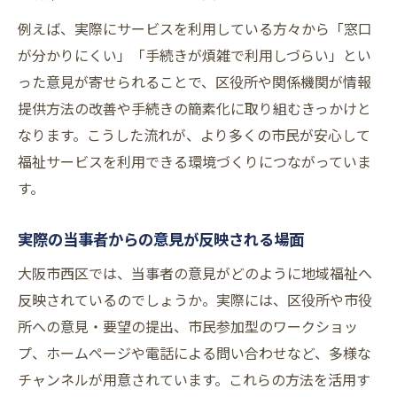
行政サービスに意見を届けるための工夫
例えば、実際にサービスを利用している方々から「窓口
意見提出後の回答や対応を確認する方法
が分かりにくい」「手続きが煩雑で利用しづらい」とい
市民の声が地域づくりに与える影響を深掘り
った意見が寄せられることで、区役所や関係機関が情報
当事者の意見が地域づくりを変える力とは
提供方法の改善や手続きの簡素化に取り組むきっかけと
市民の声が政策決定に与える影響を探る
なります。こうした流れが、より多くの市民が安心して
福祉サービスを利用できる環境づくりにつながっていま
当事者視点がまちづくりで果たす役割解説
す。
意見の集約が地域課題の解決にどう活きる
か
実際の当事者からの意見が反映される場面
市民の声・当事者の声が評価される理由
大阪市西区では、当事者の意見がどのように地域福祉へ
意見提出の流れと当事者が抱える悩みに寄り添
反映されているのでしょうか。実際には、区役所や市役
う
所への意見・要望の提出、市民参加型のワークショッ
当事者が意見を提出する際の流れを紹介
プ、ホームページや電話による問い合わせなど、多様な
意見提出時に当事者が直面しやすい悩み
チャンネルが用意されています。これらの方法を活用す