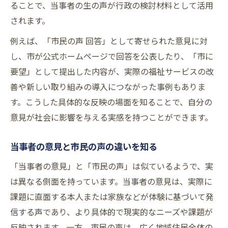
市民の声を届けるときのサポート方法
ることで、当事者の生の声が行政の検討材料として活用
当事者が安心して意見を出すための工夫
されます。
苦情や要望がしっかり届くしくみの理解
例えば、「市民の声 回答」として寄せられた意見に対
高齢化社会で当事者視点を地域に反映する秘訣
し、市が公式ホームページで回答を公表したり、「市に
当事者の声が高齢化社会の課題解決に活き
要望」として提出した内容が、実際の福祉サービスの改
る
善や新しい取り組みの導入につながった事例もありま
す。こうした具体的な反映の場面を知ることで、自分の
高齢化地域で当事者意見を活かすポイント
意見が社会に影響を与える実感を持つことができます。
当事者視点から高齢者支援を充実させる方
法
当事者の意見と市民の声の違いを知る
市民の声を高齢化施策に反映する工夫
「当事者の意見」と「市民の声」は似ているようで、実
当事者参加による地域福祉向上の取り組み
は異なる側面を持っています。当事者の意見は、実際に
課題に直面する本人または家族などが体験に基づいて発
信する声であり、より具体的で現実的なニーズや課題が
反映されます。一方、市民の声は、広く地域住民全体の