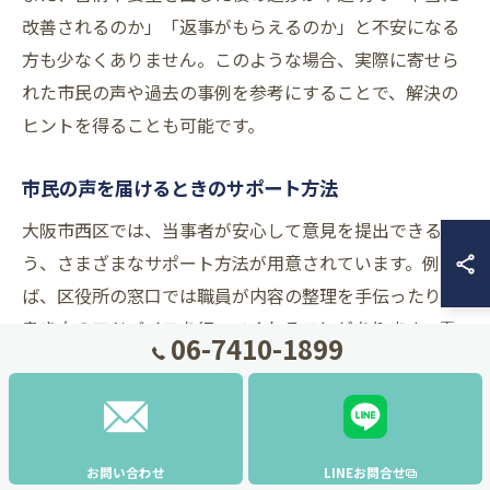
改善されるのか」「返事がもらえるのか」と不安になる
方も少なくありません。このような場合、実際に寄せら
れた市民の声や過去の事例を参考にすることで、解決の
ヒントを得ることも可能です。
市民の声を届けるときのサポート方法
大阪市西区では、当事者が安心して意見を提出できるよ
う、さまざまなサポート方法が用意されています。例え
ば、区役所の窓口では職員が内容の整理を手伝ったり、
書き方のアドバイスを行ってくれることがあります。電
06-7410-1899
話やファックスの利用が難しい場合、ご家族やピアサポ
ートの支援を受けながら、意見書作成を進めることも有
効です。
また、地域の福祉団体や就労継続支援B型事業所などで
お問い合わせ
LINEお問合せ