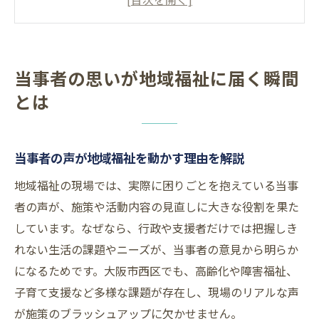
地域福祉に当事者が与える影響と意義
当事者の経験を活かす地域活動の重要性
大阪市西区で意見を反映させる方法を探る
当事者の思いが地域福祉に届く瞬間
当事者が意見を届ける実践的な方法とは
とは
市民の声や要望を反映する仕組みを紹介
大阪市西区で使える意見提出の窓口解説
当事者の声が地域福祉を動かす理由を解説
当事者視点で市民の声の活かし方を考える
地域福祉の現場では、実際に困りごとを抱えている当事
広聴制度を利用した当事者の意見反映法
者の声が、施策や活動内容の見直しに大きな役割を果た
自分の声を行政へ活かすために知っておきたい
しています。なぜなら、行政や支援者だけでは把握しき
こと
れない生活の課題やニーズが、当事者の意見から明らか
当事者が行政へ意見する際の基本知識
になるためです。大阪市西区でも、高齢化や障害福祉、
市民の声が行政に届くまでの流れを解説
子育て支援など多様な課題が存在し、現場のリアルな声
当事者が意見提出時に注意すべきポイント
が施策のブラッシュアップに欠かせません。