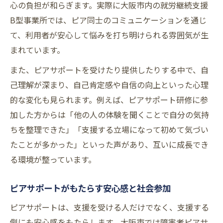
活動を通じて得られる社会的意義
心の負担が和らぎます。実際に大阪市内の就労継続支援
大阪で広がるピアサポートの実感
B型事業所では、ピア同士のコミュニケーションを通じ
ピアサポートがもたらす自己肯定感
て、利用者が安心して悩みを打ち明けられる雰囲気が生
まれています。
資格取得や研修参加のポイントまとめ
ピアサポート資格取得の基本手順と注意点
また、ピアサポートを受けたり提供したりする中で、自
己理解が深まり、自己肯定感や自信の向上といった心理
大阪のピアサポート研修選びのコツ
的な変化も見られます。例えば、ピアサポート研修に参
オンライン研修と対面講座の活用法
加した方からは「他の人の体験を聞くことで自分の気持
ピアサポート資格取得に必要な条件
ちを整理できた」「支援する立場になって初めて気づい
研修参加前に知っておきたいポイント
たことが多かった」といった声があり、互いに成長でき
る環境が整っています。
ピアサポートがもたらす安心感と社会参加
ピアサポートは、支援を受ける人だけでなく、支援する
側にも安心感をもたらします。大阪市では障害者ピアサ