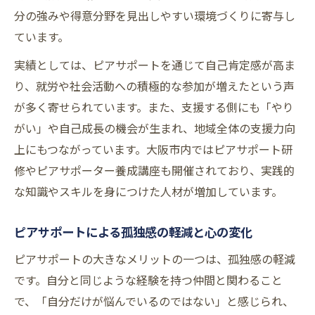
大阪で受けられるピアサポート研修内容
分の強みや得意分野を見出しやすい環境づくりに寄与し
ピアサポート養成講座で学ぶ実践力
ています。
精神障害者分野に強い研修の特長
実績としては、ピアサポートを通じて自己肯定感が高ま
オンライン研修で広がる学びの場
り、就労や社会活動への積極的な参加が増えたという声
支援と自己成長が両立する理由を解明
が多く寄せられています。また、支援する側にも「やり
ピアサポートが支援者に与える成長機会
がい」や自己成長の機会が生まれ、地域全体の支援力向
支援と自己成長を両立させる仕組み
上にもつながっています。大阪市内ではピアサポート研
修やピアサポーター養成講座も開催されており、実践的
ピアサポートで自信とやりがいを得る
な知識やスキルを身につけた人材が増加しています。
大阪の現場で実感する成長のプロセス
ピアサポートが導く新たな自己認識
ピアサポートによる孤独感の軽減と心の変化
ピアサポート活動に見るやりがいと魅力
ピアサポートの大きなメリットの一つは、孤独感の軽減
ピアサポート活動で感じるやりがいとは
です。自分と同じような経験を持つ仲間と関わること
仲間と成長できるピアサポートの魅力
で、「自分だけが悩んでいるのではない」と感じられ、