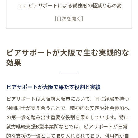
ピアサポートによる孤独感の軽減と心の変
化
ピアサポートがもたらす安心感と社会参加
大阪でのピアサポート活動の具体例紹介
精神障害分野におけるピアサポートの強み
ピアサポートが大阪で生む実践的な
経験を活かした支え合いの価値を探る
効果
ピアサポートで活きる経験者同士の共感力
体験を活かしたピアサポートの実践方法
ピアサポートが大阪で果たす役割と実績
支援と被支援が対等に関わる価値とは
当事者目線のピアサポートが生む効果
ピアサポートは大阪府大阪市において、同じ経験を持つ
仲間同士が支え合うことで、精神的な安定や社会参加へ
ピアサポートが広げる仲間との絆
の第一歩を踏み出す重要な役割を果たしています。特に
大阪のピアサポート研修で得られる成長
就労継続支援B型事業所などでは、ピアサポートが日常
ピアサポート研修が促す自己成長とは
的な支援の一環として取り入れられており、利用者が自