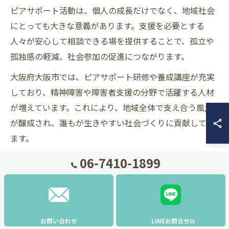
ピアサポート活動は、個人の成長だけでなく、地域社会
にとっても大きな意義があります。支援を必要とする
人々が安心して相談できる場を提供することで、孤立や
孤独感の軽減、社会参加の促進につながります。
大阪府大阪市では、ピアサポート研修や養成講座が充実
しており、精神障害や障害者支援の分野で活躍する人材
が増えています。これにより、地域全体で支え合う風土
が醸成され、誰もが生きやすい社会づくりに貢献してい
ます。
また、ピアサポートを通じて当事者の声が社会に反映さ
06-7410-1899
れやすくなり、より実態に即した支援体制の整備や制度
改善にもつながる点が、活動の重要な意義として挙げら
れます。
お問い合わせ
LINEお問合せ