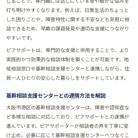
じることで、専門職には話しにくい本音や細かな悩みを
ピアサポート相談で得られる支援とは
打ち明けやすくなります。例えば、日常生活のちょっと
ピアサポートを通じて地域で暮らすコツ
した困りごとや、障害特性に関する不安なども気軽に相
ピアサポートの活用で地域生活が変わる
談できるため、早期の課題発見や適切な支援につながり
相談でつながる地域ネットワークの作り方
やすいです。
ピアサポートが支える自立した暮らし
ピアサポートは、専門的な支援と併用することで、より
地域住民と相談を通じた支え合いの実践
実践的かつ効果的な相談体制を築くことが可能です。地
域相談窓口や基幹相談支援センターと連携しながら、住
ピアサポート相談が促す安心な地域づくり
民一人ひとりの安心した暮らしをサポートしています。
もし相談先に迷ったら役立つポイント
ピアサポート相談先の選び方ガイド
基幹相談支援センターとの連携方法を解説
悩みに応じた適切な相談窓口の見つけ方
大阪市港区の基幹相談支援センターは、障害や認知症な
ピアサポート相談の利用前に確認すべき事
ど多様な相談に対応しており、ピアサポートとの連携が
困った時に迷わない相談支援活用術
進んでいます。ピアサポーターが相談者の声を丁寧に受
複数の相談窓口を比較する際のチェック
け止め、必要に応じて基幹相談支援センターへつなぐこ