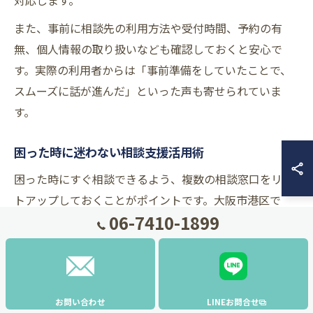
対応します。
また、事前に相談先の利用方法や受付時間、予約の有
無、個人情報の取り扱いなども確認しておくと安心で
す。実際の利用者からは「事前準備をしていたことで、
スムーズに話が進んだ」といった声も寄せられていま
す。
困った時に迷わない相談支援活用術
困った時にすぐ相談できるよう、複数の相談窓口をリス
トアップしておくことがポイントです。大阪市港区で
06-7410-1899
は、基幹相談支援センターやピアみなと、地域の福祉施
設などが相談窓口として機能しています。
なぜ事前に情報をまとめておくべきかというと、急なト
ラブルや体調不良など、切迫した状況では冷静な判断が
お問い合わせ
LINEお問合せ
難しくなるからです。例えば「どこに電話すればよいか