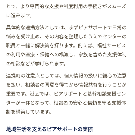
ピアサポーター研修が信頼につながる理由
とで、より専門的な支援や制度利用の手続きがスムーズ
ピアサポーター研修の内容と重要性
に進みます。
相談支援に活きるピアサポート研修体験
具体的な連携方法としては、まずピアサポートで日常の
経験者が語るピアサポーター研修の実際
悩みを受け止め、その内容を整理したうえでセンターの
ピアサポート研修が相談の質を高める理由
職員と一緒に解決策を探ります。例えば、福祉サービス
の利用や医療・保健への橋渡し、家族を含めた支援体制
信頼されるピアサポートの裏側を知る
の相談などが挙げられます。
連携時の注意点としては、個人情報の扱いに細心の注意
を払い、相談者の同意を得てから情報共有を行うことが
重要です。港区では、ピアサポートと基幹相談支援セン
ターが一体となって、相談者の安心と信頼を守る支援体
制を構築しています。
地域生活を支えるピアサポートの実際