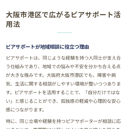
ピアサポート相談事例から学ぶ安心感の広
大阪市港区で広がるピアサポート活
がり
用法
安心して相談できるピアサポートの特徴
ピアサポートが相談者に寄り添う仕組み
ピアサポートが地域相談に役立つ理由
プライバシーを守る安心の相談環境とは
ピアサポートを受ける際の相談の流れ
ピアサポートは、同じような経験を持つ人同士が支え合
経験者同士の共感が生む信頼の相談体験
う仕組みであり、地域での悩みや不安を分かち合える点
が大きな強みです。大阪府大阪市港区でも、障害や病
ピアサポート相談の安心ポイントまとめ
気、生活に関する相談がしやすい環境が整いつつありま
生活の不安を解消する相談支援の流れ
す。ピアサポートを活用することで、「自分だけではな
ピアサポート相談の具体的なステップ紹介
い」と感じることができ、孤独感の軽減や心理的な安心
悩みに応じた相談支援の活用方法
感につながります。
初めてでも安心なピアサポート利用手順
特に、同じ立場や経験を持つピアサポーターが相談に応
相談支援センターと連携するポイント