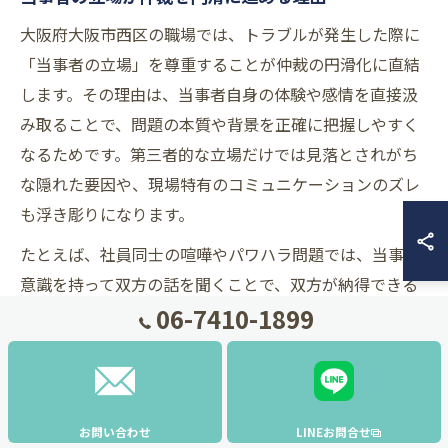
大阪府大阪市西区の職場では、トラブルが発生した際に
「当事者の立場」を尊重することが仲裁の円滑化に直結
します。その理由は、当事者自身の体験や感情を直接汲
み取ることで、問題の本質や背景を正確に把握しやすく
なるためです。第三者的な立場だけでは見落とされがち
な隠れた要因や、現場特有のコミュニケーションのズレ
も浮き彫りになります。
たとえば、社員同士の喧嘩やパワハラ問題では、当事者
意識を持って双方の話を聞くことで、双方が納得できる
06-7410-1899
解決策を導きやすくなります。大阪市西区においても、
地域性や組織風土を踏まえた上で、当事者の声を中心に
据えることが失敗のリスクを減らすポイントです。
職場揉め事仲裁で重要な当事者の態度とは
お問い合わせ
LINEお問合せ