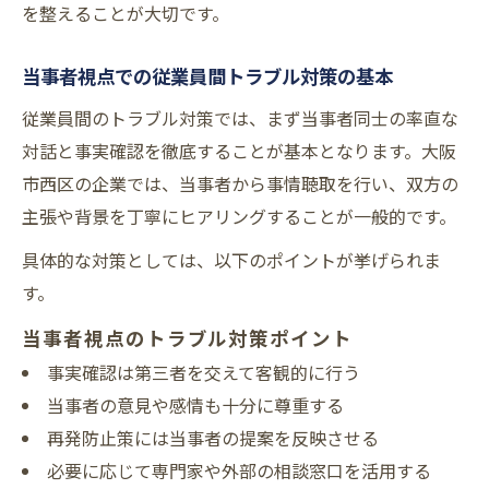
を整えることが大切です。
管理職が知るべき当事者対応の基本事項
管理職が実践すべき当事者対応の基本姿勢
当事者視点での従業員間トラブル対策の基本
部下同士のトラブル時に当事者を尊重する
従業員間のトラブル対策では、まず当事者同士の率直な
方法
対話と事実確認を徹底することが基本となります。大阪
当事者意識を持つことで管理職が得る効果
市西区の企業では、当事者から事情聴取を行い、双方の
会社責任を守る当事者対応の実践ポイント
主張や背景を丁寧にヒアリングすることが一般的です。
当事者の声を活かした職場マネジメント手
具体的な対策としては、以下のポイントが挙げられま
法
す。
当事者視点のトラブル対策ポイント
事実確認は第三者を交えて客観的に行う
当事者の意見や感情も十分に尊重する
再発防止策には当事者の提案を反映させる
必要に応じて専門家や外部の相談窓口を活用する