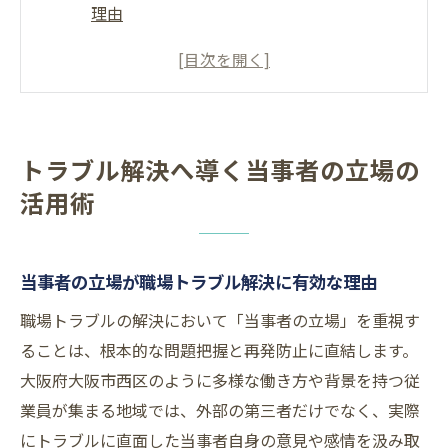
理由
社員同士の喧嘩時に当事者が果たす役割と
は
当事者視点での従業員間トラブル対策の基
本
トラブル解決へ導く当事者の立場の
当事者意識を高めるための職場内研修のす
活用術
すめ
会社責任を明確化する当事者視点のルール
作成
当事者の立場が職場トラブル解決に有効な理由
大阪市西区で考える当事者意識と安全対策
職場トラブルの解決において「当事者の立場」を重視す
大阪市西区における当事者意識向上の重要
ることは、根本的な問題把握と再発防止に直結します。
性
大阪府大阪市西区のように多様な働き方や背景を持つ従
職場の安全対策に当事者ができる実践例
業員が集まる地域では、外部の第三者だけでなく、実際
当事者の立場で考える地域治安情報の活用
にトラブルに直面した当事者自身の意見や感情を汲み取