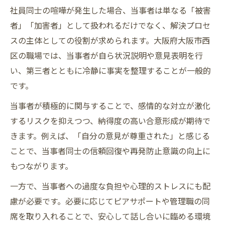
社員同士の喧嘩が発生した場合、当事者は単なる「被害
従業員同士のパワハラを防ぐ当事者の工夫
者」「加害者」として扱われるだけでなく、解決プロセ
当事者から見た職場でのパワハラ早期発見
スの主体としての役割が求められます。大阪府大阪市西
法
区の職場では、当事者が自ら状況説明や意見表明を行
当事者意識で取り組むハラスメント再発防
い、第三者とともに冷静に事実を整理することが一般的
止
です。
管理職と当事者が連携するパワハラ相談体
当事者が積極的に関与することで、感情的な対立が激化
制
するリスクを抑えつつ、納得度の高い合意形成が期待で
当事者であることがもたらす仲裁のポイント
きます。例えば、「自分の意見が尊重された」と感じる
当事者の立場が仲裁を円滑に進める理由
ことで、当事者同士の信頼回復や再発防止意識の向上に
職場揉め事仲裁で重要な当事者の態度とは
もつながります。
当事者意識で信頼を得る仲裁手順の工夫
一方で、当事者への過度な負担や心理的ストレスにも配
管理職による当事者視点の仲裁事例を紹介
慮が必要です。必要に応じてピアサポートや管理職の同
当事者の立場で調整役を担う際の注意点
席を取り入れることで、安心して話し合いに臨める環境