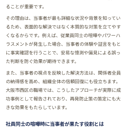
方法
ることが重要です。
従業員同士のトラブルと地元安全意識の関
その理由は、当事者が最も詳細な状況や背景を知ってい
係性
るため、表面的な解決ではなく本質的な対策を立てやす
当事者の視点で防ぐ職場内のリスク要因
くなるからです。例えば、従業員同士の喧嘩やパワーハ
従業員間トラブルにおける当事者の判断軸
ラスメントが発生した場合、当事者の体験や証言をもと
に事実確認を行うことで、安易な憶測や偏見による誤っ
当事者の立場で従業員間の衝突を分析する
た判断を防ぐ効果が期待できます。
方法
会社の責任を問う際の当事者視点の重要性
また、当事者の視点を反映した解決方法は、関係者全員
当事者が冷静に判断するためのポイント
の納得感を高め、組織全体の信頼回復にも役立ちます。
大阪市西区の職場では、こうしたアプローチが実際に成
管理職が活用すべき当事者の判断フレーム
功事例として報告されており、再発防止策の策定にも大
従業員間トラブルを防ぐ当事者意識の育成
きな効果をもたらしています。
パワハラ防止に役立つ当事者視点の実践法
当事者の立場を活かしたパワハラ対策の基
社員同士の喧嘩時に当事者が果たす役割とは
本