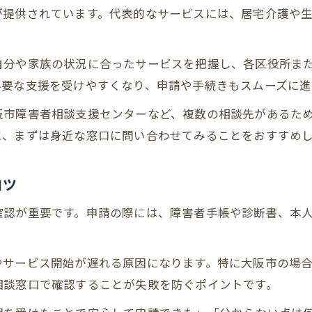
福祉サービス苦情相談で安心につなげる方法
が提供されています。代表的なサービスには、居宅介護や
初めて相談する人も安心の大阪市支援
障害福祉制度初心者でも安心できる相談体制
自分や家族の状況に合ったサービスを把握し、各区役所ま
大阪市相談支援事業所一覧の活用法と探し方
必要な支援を受けやすくなり、申請や手続きもスムーズに進
初回相談で伝えるべき障害福祉制度の悩み
阪市障害者相談支援センターなど、複数の相談先があるた
心の相談室で24時間無料サポートを受ける流れ
に、まずは身近な窓口に問い合わせてみることをおすすめ
障害児福祉手当や手帳取得の相談をする際の注意
障害福祉サービスに関する疑問解消ガイド
コツ
障害福祉制度でよくある疑問とその解決策
確認が重要です。申請の際には、障害者手帳や診断書、本
障害者で一番多い障害の種類と利用支援例
福祉手当の支給額や申請条件の確認ポイント
やサービス開始が遅れる原因になります。特に大阪市の場
相談窓口で不安や悩みを解消する活用法
相談窓口で確認することが失敗を防ぐポイントです。
福祉サービス苦情相談で迅速に対応する方法