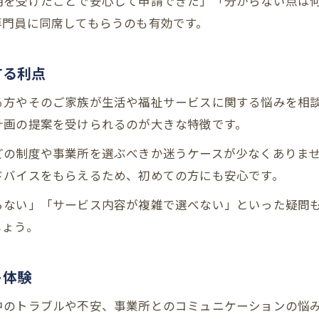
明を受けたことで安心して申請できた」「分からない点は
大阪府の精神保健福祉センター活用のコツ
専門員に同席してもらうのも有効です。
精神保健福祉センターの相談サービス活用術
障害福祉制度と心の相談室を併用する利点
する利点
大阪府障害者自立相談支援センターへのアクセス方
る方やそのご家族が生活や福祉サービスに関する悩みを相
精神面の悩みを相談窓口で解決するポイント
計画の提案を受けられるのが大きな特徴です。
福祉制度利用者のための精神保健サポート体制
どの制度や事業所を選ぶべきか迷うケースが少なくありま
制度利用を支える相談支援事業所の役割
ドバイスをもらえるため、初めての方にも安心です。
相談支援事業所が担う障害福祉制度のサポート
らない」「サービス内容が複雑で選べない」といった疑問
大阪市障害者相談支援センターの役割と活用例
しょう。
基幹相談支援センターのサービスで得られる安心
障害福祉制度利用時の相談支援事業所の使い方
ト体験
家族の障害支援計画作成に役立つ相談支援
中のトラブルや不安、事業所とのコミュニケーションの悩