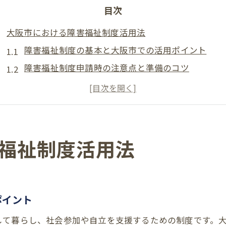
目次
大阪市における障害福祉制度活用法
障害福祉制度の基本と大阪市での活用ポイント
障害福祉制度申請時の注意点と準備のコツ
大阪市障害者相談支援センターを利用する利点
福祉サービス苦情相談窓口でのサポート体験
障害福祉制度を活かすための支援体制の違い
障害福祉制度の相談窓口選び方とは
福祉制度活用法
大阪市の障害福祉制度相談窓口の種類と特徴
障害者相談支援センター選びで知っておきたいこと
基幹相談支援センター活用時のポイント
ポイント
利用者の声から見る最適な相談窓口の選び方
して暮らし、社会参加や自立を支援するための制度です。