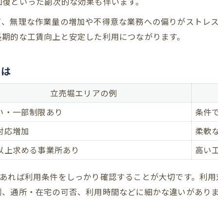
回復といった副次的な効果も伴います。
て、無理な作業量の増加や不得意な業務への偏りがストレ
長期的な工賃向上と安定した利用につながります。
とは
立売堀エリアの例
い・一部制限あり
条件
対応増加
柔軟
以上求める事業所あり
高い
であれば利用条件をしっかり確認することが大切です。利用
別、通所・在宅の可否、利用時間などに細かな違いがあり