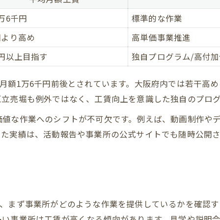
西区立売堀エリアで高工賃を目指す方法
万6千円
標準的な作業
高工賃実現のためのB型活動別比較
国より高め
高単価事業推進
工賃アップを狙うための工夫と成功例
施設外就労で収入増を目指すポイント
万円以上目指す
独自プログラム/高付
就労継続支援B型の工賃向上テクニック
月額1万6千円前後とされています。大阪府内では若干高め
高工賃B型の特徴と選び方を整理
区立売堀も例外ではなく、工賃向上を意識した独自のプロ
活動内容比較で分かるB型の選択肢広がる
価値な作業へのシフトが不可欠です。例えば、動画制作や
就労継続支援B型の活動内容を比較表で解説
した実績は、活動報告や事業所の公式サイトでも随時公開
多様な活動から選べるB型の魅力とは
清掃・軽作業など活動内容の違いを知る
活動内容ごとの工賃傾向を整理
自分に合う活動を選ぶためのヒント
は、まず事業所がどのような作業を提供しているかを確認す
多い事業所は工賃が高くなる傾向があります。見学や説明