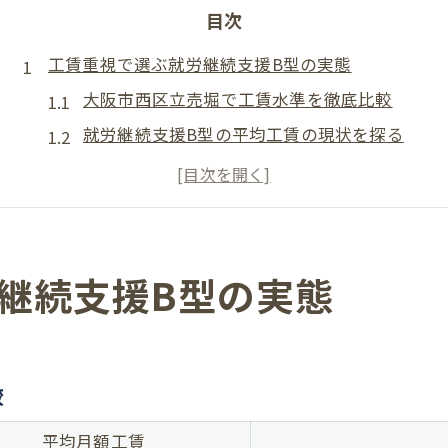
目次
工賃重視で選ぶ就労継続支援B型の実態
大阪市西区立売堀で工賃水準を徹底比較
就労継続支援B型の平均工賃の現状を探る
高工賃を目指すためのB型選びのコツ
工賃アップ事例から学ぶB型利用のポイント
工賃重視なら知っておきたい利用条件とは
大阪市西区立売堀における活動報告の特徴
継続支援B型の実態
立売堀エリアの活動内容をテーマ別で比較
就労継続支援B型の日々の作業内容を紹介
活動報告から見える利用者の成長事例
較
注目のB型活動報告に見るサポート体制
平均月額工賃