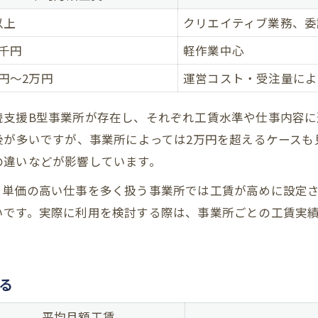
活動実績を通じた工賃向上の工夫
以上
クリエイティブ業務、委
利用条件を押さえたB型選びのポイント
5千円
就労継続支援B型の利用条件を一覧で確認
軽作業中心
利用対象となる方の特徴や条件を解説
千円〜2万円
運営コスト・受注量によ
B型選びで重要視されるポイントとは
続支援B型事業所が存在し、それぞれ工賃水準や仕事内容に
条件別に見るおすすめの利用パターン
後が多いですが、事業所によっては2万円を超えるケース
大阪市西区で利用開始する手続きの流れ
の違いなどが影響しています。
あなたに合う就労継続支援B型の見極め方
、単価の高い仕事を多く扱う事業所では工賃が高めに設定
自分に合ったB型を選ぶための比較表
いです。実際に利用を検討する際は、事業所ごとの工賃実
希望にマッチする就労継続支援B型を探す
ライフスタイル別のB型選択ポイント
見落としがちな利用条件チェックリスト
る
活動内容重視で選ぶB型の選び方
平均月額工賃