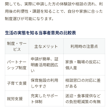
関しても、実際に申請した方の体験談や相談の流れ、利
用後の利便性・課題を知ることで、自分や家族に合った
制度選びが可能になります。
生活の実態を知る当事者意見の比較表
制度・サー
主なメリット
利用時の注意点
ビス
申請が簡単、証
パートナー
家族・職場の反応に
明書活用範囲広
シップ制度
個人差
い
保育施設の利用
相談窓口の対応に差
子育て支援
しやすさ
がある
充実したサポー
送迎・食事提供など
就労支援
ト体制
の負担軽減策の有無