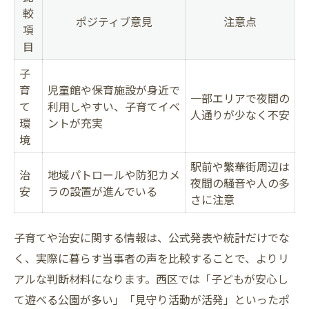
較
ポジティブ意見
注意点
生活の実態を知る当事者意見の比較表
項
目
リアルな生活感を伝える当事者の体験談
当事者視点で見る西区の子育てや治安
子
育
児童館や保育施設が身近で
当事者意見から見た生活利便性のポイント
一部エリアで夜間の
て
利用しやすい、子育てイベ
人通りが少なく不安
制度選びを迷うなら当事者の体験がヒントに
環
ントが充実
境
当事者が語る制度選びで重視したポイント
利用者目線で分かる制度の選び方比較表
駅前や繁華街周辺は
治
地域パトロールや防犯カメ
夜間の騒音や人の多
当事者体験談を活かした制度選びの工夫
安
ラの設置が進んでいる
さに注意
迷ったときに役立つ当事者の声まとめ
当事者の経験をもとにした制度活用術
子育てや治安に関する情報は、公式発表や統計だけでな
西区で安心を築く当事者意見の具体的活用法
く、実際に暮らす当事者の声を比較することで、よりリ
アルな判断材料になります。西区では「子どもが安心し
当事者意見で安心な暮らしを実現する方法
て遊べる公園が多い」「見守り活動が活発」といったポ
西区の生活選びに役立つ当事者意見活用例