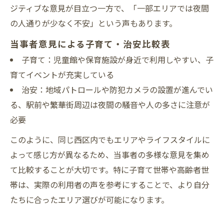
ジティブな意見が目立つ一方で、「一部エリアでは夜間
表
の人通りが少なく不安」という声もあります。
相談先選びで当事者の声をどう活かすか
当事者意見による子育て・治安比較表
当事者の体験談を日々の選択に生かすコツ
子育て：児童館や保育施設が身近で利用しやすい、子
行政と当事者意見を組み合わせた判断術
育てイベントが充実している
治安：地域パトロールや防犯カメラの設置が進んでい
る、駅前や繁華街周辺は夜間の騒音や人の多さに注意が
必要
このように、同じ西区内でもエリアやライフスタイルに
よって感じ方が異なるため、当事者の多様な意見を集め
て比較することが大切です。特に子育て世帯や高齢者世
帯は、実際の利用者の声を参考にすることで、より自分
たちに合ったエリア選びが可能になります。