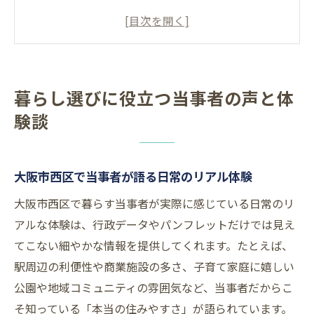
当事者目線で見る子育てや治安の実感比較
表
西区の暮らしに当事者意見がもたらす安心
感
暮らし選びに役立つ当事者の声と体
当事者の声から学ぶ住環境の選び方と工夫
験談
マンモス小学校事情を当事者が明かすポイ
ント
大阪市西区の支援制度を当事者視点で解説
大阪市西区で当事者が語る日常のリアル体験
支援制度の実態を当事者が具体例で解説
大阪市西区で暮らす当事者が実際に感じている日常のリ
当事者意見から見る支援制度の利用メリッ
アルな体験は、行政データやパンフレットだけでは見え
ト表
てこない細やかな情報を提供してくれます。たとえば、
生活支援の現場で当事者が感じた課題と工
駅周辺の利便性や商業施設の多さ、子育て家庭に嬉しい
夫
公園や地域コミュニティの雰囲気など、当事者だからこ
当事者の視点から探る制度選びのコツ
そ知っている「本当の住みやすさ」が語られています。