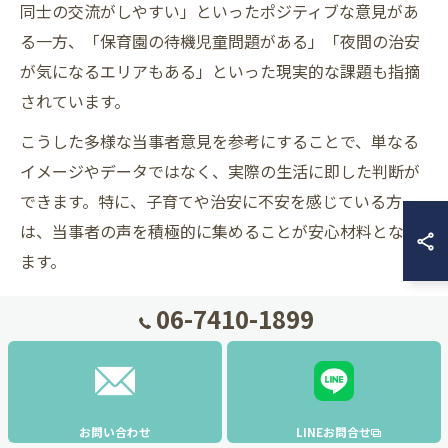
同士の交流がしやすい」といったポジティブな意見があ
る一方、「保育園の待機児童問題がある」「夜間の治安
が気になるエリアもある」といった現実的な課題も指摘
されています。
こうした多様な当事者意見を参考にすることで、単なる
イメージやデータではなく、実際の生活に即した判断が
できます。特に、子育てや治安に不安を感じている方
は、当事者の声を積極的に集めることが安心材料となり
ます。
06-7410-1899
当事者意見から見た生活利便性のポイント
利便性のポイント
利点
注意点・課題
通勤や通学が
混雑する時間
交通アクセス
便利
帯がある
お問い合わせ
LINEお問合せ