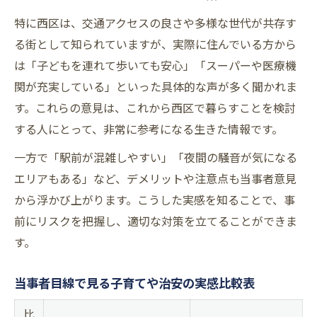
支援制度の比較に役立つ当事者体験談まと
特に西区は、交通アクセスの良さや多様な世代が共存す
め
る街として知られていますが、実際に住んでいる方から
パートナーシップ制度の実態を当事者が語る
は「子どもを連れて歩いても安心」「スーパーや医療機
関が充実している」といった具体的な声が多く聞かれま
パートナーシップ制度を当事者が体験した
す。これらの意見は、これから西区で暮らすことを検討
感想
する人にとって、非常に参考になる生きた情報です。
当事者が語る大阪市パートナーシップ制度
の現状
一方で「駅前が混雑しやすい」「夜間の騒音が気になる
パートナーシップ制度のメリット・デメリ
エリアもある」など、デメリットや注意点も当事者意見
ット比較表
から浮かび上がります。こうした実感を知ることで、事
前にリスクを把握し、適切な対策を立てることができま
事実婚や家族の形を当事者目線で考える
す。
ファミリーシップ制度の現実を当事者が解
説
当事者目線で見る子育てや治安の実感比較表
リアルな生活感に迫る当事者意見の重要性
比
当事者の声が暮らし選びに与える影響とは