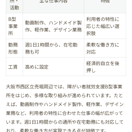
所・
主な仕事内容
特徴
活動
B型
利用者の特性に
動画制作、ハンドメイド製
事業
応じた幅広い選
作、軽作業、デザイン業務
所
択肢
勤務
週1日1時間から、在宅勤
柔軟な働き方に
形態
務も可
対応
経済的自立を後
工賃
高めに設定
押し
大阪市西区立売堀周辺では、障がい者就労支援B型事業
所をはじめ、多様な取り組みが進められています。たと
えば、動画制作やハンドメイド製作、軽作業、デザイン
業務など、利用者の特性に合わせた仕事の幅が広がって
います。週1日1時間からの通所や在宅勤務にも対応して
おり、柔軟な働き方が実現できる点が特徴です。