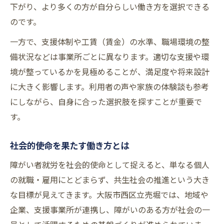
下がり、より多くの方が自分らしい働き方を選択できる
信頼できる障がい者就労支援先の見極め方
のです。
信頼できる障がい者就労支援先比較表
大阪市西区で安心して選べる支援先
一方で、支援体制や工賃（賃金）の水準、職場環境の整
備状況などは事業所ごとに異なります。適切な支援や環
障がい者就労支援先を選ぶポイント
境が整っているかを見極めることが、満足度や将来設計
実習受け入れ実績から見る支援先の信頼性
に大きく影響します。利用者の声や家族の体験談も参考
障がい者就労支援先の見極め方のコツ
にしながら、自身に合った選択肢を探すことが重要で
す。
社会的使命を果たす働き方とは
障がい者就労を社会的使命として捉えると、単なる個人
の就職・雇用にとどまらず、共生社会の推進という大き
な目標が見えてきます。大阪市西区立売堀では、地域や
企業、支援事業所が連携し、障がいのある方が社会の一