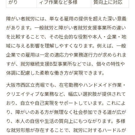
がり
ィブ作業など多様
質向上に対応
障がい者就労支援の成功要因を表で整理
現場で活きる障がい者就労支援の工夫と実践例
障がい者就労には、単なる雇用の提供を超えた深い意義
現場で活きる障がい者就労支援の工夫集
があります。一般就労と障がい者就労支援事業所の違い
を比較することで、その社会的な役割や本人・企業・地
就労支援現場の具体的な実践例を紹介
域に与える影響を理解しやすくなります。例えば、一般
障がい者就労支援で役立つサポート方法
企業での雇用は一定の適応力や業務遂行力が求められま
ピアサポートがもたらす就労の変化
すが、就労継続支援B型事業所などでは、個々の特性や
障がい者就労支援の成功事例を比較
体調に配慮した柔軟な働き方が実現できます。
制度や補助を整理して安心の生活設計を実現
大阪市西区立売堀でも、在宅勤務やハンドメイド作業・
障がい者就労支援で使える制度一覧表
クリエイティブな業務など、幅広い選択肢が提供されて
グループホームの費用相場と支援制度
おり、自立や自己実現をサポートしています。これによ
毎月もらえる手当と補助金の整理術
り、障がいのある方が無理なく社会参加できる道が広が
障がい者就労支援の補助金活用ポイント
り、本人の自信や生活の質向上にもつながります。多様
制度利用の条件と申請方法を知る
な就労形態が存在することで、就労に対するハードルが