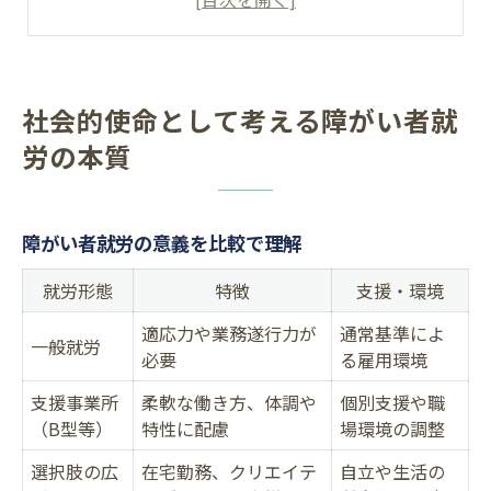
大阪で注目される障がい者就労の理由
障がい者就労が企業にもたらす価値
大阪市西区で広がる障がい者就労支援の選択肢
社会的使命として考える障がい者就
大阪市西区で選べる障がい者就労支援一覧
労の本質
柔軟な働き方を叶える障がい者就労支援
実習受け入れ先の探し方と選び方
障がい者就労の意義を比較で理解
障がい者就労支援センターの利用ポイント
守口や立売堀で人気の支援サービス
就労形態
特徴
支援・環境
持続可能な共生社会へ導く障がい者就労の役割
適応力や業務遂行力が
通常基準によ
一般就労
必要
る雇用環境
共生社会実現へ障がい者就労が果たす役割
大阪市西区で進む障がい者就労の取組事例
支援事業所
柔軟な働き方、体調や
個別支援や職
（B型等）
特性に配慮
場環境の調整
企業と地域が連携する障がい者就労支援
選択肢の広
在宅勤務、クリエイテ
自立や生活の
障がい者就労で変わる地域コミュニティ