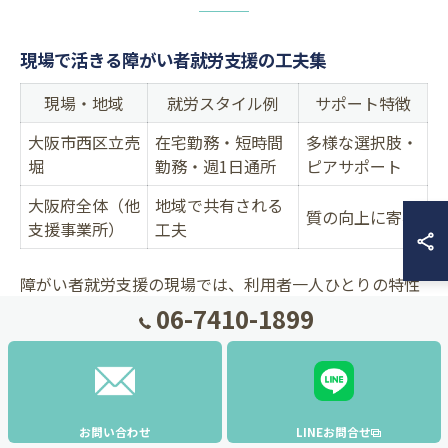
現場で活きる障がい者就労支援の工夫集
現場・地域
就労スタイル例
サポート特徴
大阪市西区立売
在宅勤務・短時間
多様な選択肢・
堀
勤務・週1日通所
ピアサポート
大阪府全体（他
地域で共有される
質の向上に寄与
支援事業所）
工夫
障がい者就労支援の現場では、利用者一人ひとりの特性
06-7410-1899
や生活リズムに合わせた柔軟な働き方を実現する工夫が
不可欠です。例えば、大阪府大阪市西区立売堀の事業所
では、在宅勤務や短時間勤務、週1日からの通所など、利
用者の体調や希望に応じた多様な就労スタイルが用意さ
れています。
お問い合わせ
LINEお問合せ