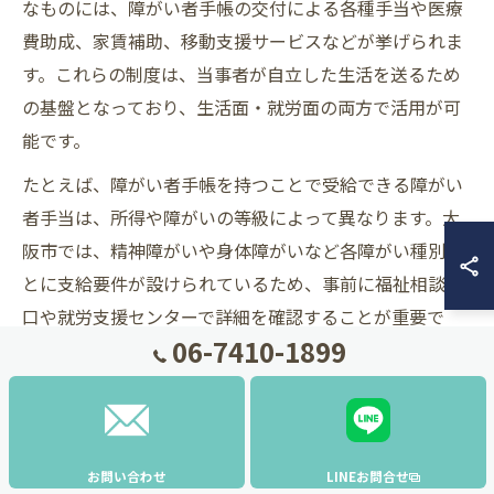
なものには、障がい者手帳の交付による各種手当や医療
費助成、家賃補助、移動支援サービスなどが挙げられま
す。これらの制度は、当事者が自立した生活を送るため
の基盤となっており、生活面・就労面の両方で活用が可
能です。
たとえば、障がい者手帳を持つことで受給できる障がい
者手当は、所得や障がいの等級によって異なります。大
阪市では、精神障がいや身体障がいなど各障がい種別ご
とに支給要件が設けられているため、事前に福祉相談窓
口や就労支援センターで詳細を確認することが重要で
06-7410-1899
す。加えて、グループホーム入居者向けの家賃補助や、
通院・通所の交通費助成も活用できるケースが多くあり
ます。
こうした制度を利用する際は、申請書類の準備や支給条
お問い合わせ
LINEお問合せ
件の確認、定期的な更新手続きなどが必要となります。