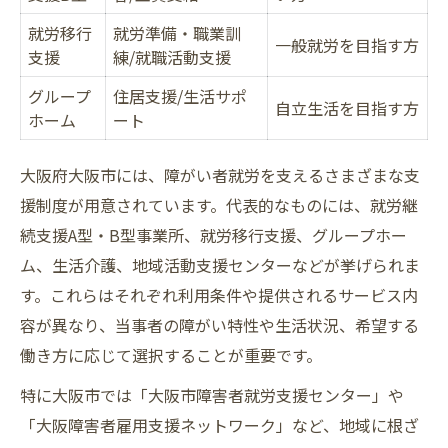
肢
就労移行
就労準備・職業訓
当事者が実感するイニシアティブのメリッ
一般就労を目指す方
支援
練/就職活動支援
ト
グループ
住居支援/生活サポ
大阪市で使える就労イニシアティブ比較表
自立生活を目指す方
ホーム
ート
イニシアティブを選ぶ際の判断ポイント
当事者ならどう選ぶ？活用シーン別事例
大阪府大阪市には、障がい者就労を支えるさまざまな支
生活支援も含めた当事者の制度比較法
援制度が用意されています。代表的なものには、就労継
続支援A型・B型事業所、就労移行支援、グループホー
大阪で利用できる生活支援制度一覧
ム、生活介護、地域活動支援センターなどが挙げられま
当事者が押さえたい支援の組み合わせ術
す。これらはそれぞれ利用条件や提供されるサービス内
グループホームや家賃補助の選び方
容が異なり、当事者の障がい特性や生活状況、希望する
生活支援と就労支援の違いを整理
働き方に応じて選択することが重要です。
制度比較で失敗しない当事者の視点
特に大阪市では「大阪市障害者就労支援センター」や
A型事業所から考える現実的な次善策
「大阪障害者雇用支援ネットワーク」など、地域に根ざ
A型事業所で当事者が直面する課題とは