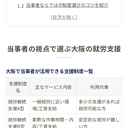
当事者ならではの制度選びのコツを紹介
就労支援を探すなら押さえたいポイント
大阪の当事者が感じる支援活用の実感
支援制度比較で見極める当事者の選択肢
大阪市における障がい者手当の要点整理
当事者の視点で選ぶ大阪の就労支援
大阪市で受けられる障がい者手当の種類一
覧
大阪で当事者が活用できる支援制度一覧
当事者が知っておきたい手当の支給条件
手当対象になるための確認ポイント
支援制度
主なサービス内容
利用対象
名
所得制限や年齢条件など当事者の疑問解消
支給対象外になりやすいケースを整理
就労継続
一般就労に近い環
多少の支援があれば
支援A型
境/工賃支給
就労可能な方
就労イニシアティブ活用術を当事者目線で解説
就労継続
柔軟な作業時間・内
安定的な就労が難し
イニシアティブ活用で広がる当事者の選択
支援B型
容/工賃支給
い方