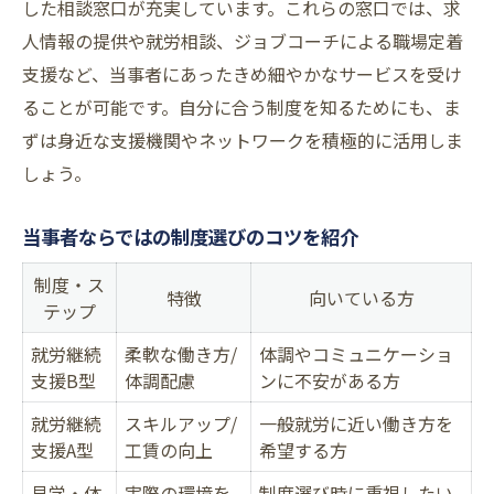
した相談窓口が充実しています。これらの窓口では、求
解雇や退所時の次善策を比較する
人情報の提供や就労相談、ジョブコーチによる職場定着
B型・一般就労への移行パターン解説
支援など、当事者にあったきめ細やかなサービスを受け
雇用保険や失業給付の扱いを知る
ることが可能です。自分に合う制度を知るためにも、ま
ずは身近な支援機関やネットワークを積極的に活用しま
当事者が考える現実的な選択肢一覧
しょう。
大阪の相談先と雇用支援ネットの歩き方
大阪の当事者向け相談窓口一覧表
当事者ならではの制度選びのコツを紹介
雇用支援ネットワーク活用の秘訣
制度・ス
相談時に伝えるべき当事者の要望とは
特徴
向いている方
テップ
ネットワークイベントの最新情報まとめ
就労継続
柔軟な働き方/
体調やコミュニケーショ
ジョブコーチ制度の利用方法を解説
支援B型
体調配慮
ンに不安がある方
就労継続
スキルアップ/
一般就労に近い働き方を
支援A型
工賃の向上
希望する方
見学・体
実際の環境を
制度選び時に重視したい