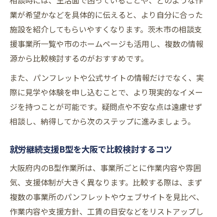
相談時には、生活面で困っていることや、どのような作
類
業が希望かなどを具体的に伝えると、より自分に合った
施設を紹介してもらいやすくなります。茨木市の相談支
利用前に整理したい相談内容と希望条件
援事業所一覧や市のホームページも活用し、複数の情報
就労継続支援B型利用申請の流れを把握する
源から比較検討するのがおすすめです。
B型作業所見学前に知っておきたい質問事項
また、パンフレットや公式サイトの情報だけでなく、実
就労継続支援B型利用開始までの手続きポイ
際に見学や体験を申し込むことで、より現実的なイメー
ント
ジを持つことが可能です。疑問点や不安な点は遠慮せず
体験や見学を踏まえたB型選択の進め方
相談し、納得してから次のステップに進みましょう。
就労継続支援B型の見学体験で確認すべきこ
と
就労継続支援B型を大阪で比較検討するコツ
体験後に見直す就労継続支援B型の選び方
大阪府内のB型作業所は、事業所ごとに作業内容や雰囲
B型作業所見学時のチェックリストと感想整
気、支援体制が大きく異なります。比較する際は、まず
理法
複数の事業所のパンフレットやウェブサイトを見比べ、
実際の利用体験から分かるB型作業所の特徴
作業内容や支援方針、工賃の目安などをリストアップし