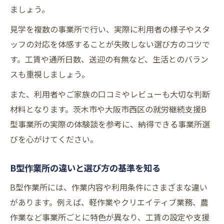
就労継続支援B型の体験談を活かした選定方
ましょう。
法
見学を複数の事業所で行い、実際に利用者の様子やスタ
B型作業所比較で大切なチェックポイント
ッフの対応を体感することが失敗しない選び方のコツで
就労継続支援B型作業所比較で注目すべき点
す。工賃や通所日数、送迎の有無など、生活とのバラン
B型作業所の工賃や支援内容を比較するコツ
スも重視しましょう。
就労継続支援B型の地域差や事業所差を知る
また、利用者やご家族の口コミやレビューも大切な判断
方法
材料となります。茨木市や大阪市西区の就労継続支援B
自分に合うB型作業所選びのための比較基準
型事業所の実際の体験談を参考に、納得できる事業所選
就労継続支援B型選択時に利用者が重視する
びを心がけてください。
要素
B型作業所の違いと選び方の基準を知る
B型作業所には、作業内容や利用条件にさまざまな違い
があります。例えば、軽作業やクリエイティブ業務、農
作業など事業所ごとに特色が異なり、工賃の設定や支援