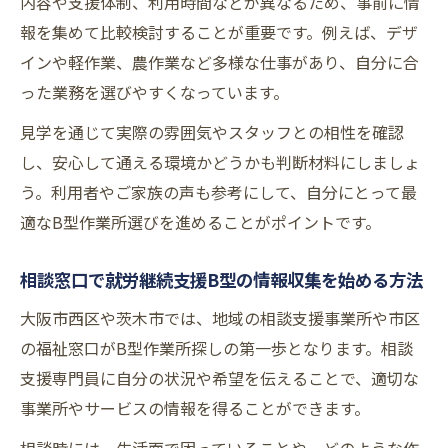
内容や支援体制、利用時間などが異なるため、事前に情
茨木市就労支援で必要な準備と確認事項
報を集めて比較検討することが重要です。例えば、デザ
相談支援センターを通じたB型作業所の見つけ
インや軽作業、農作業など多様な仕事があり、自分に合
方
った業務を選びやすくなっています。
相談支援センターで就労継続支援B型の相談
見学を通じて実際の雰囲気やスタッフとの相性を確認
を始める流れ
し、安心して通える環境かどうかも判断材料にしましょ
B型作業所探しで相談支援センターができる
う。利用者やご家族の声も参考にして、自分にとって最
サポート
適なB型作業所選びを進めることがポイントです。
就労継続支援B型の利用相談で確認すべきポ
相談窓口で就労継続支援B型の情報収集を始める方法
イント
相談支援センターを活用したB型事業所の情
大阪市西区や茨木市では、地域の相談支援事業所や市区
報整理術
の福祉窓口がB型作業所探しの第一歩となります。相談
支援専門員に自分の状況や希望を伝えることで、適切な
B型作業所見学予約までの相談の進め方
事業所やサービスの情報を得ることができます。
就労継続支援B型利用前の準備ポイント
就労継続支援B型利用時の事前準備と必要書