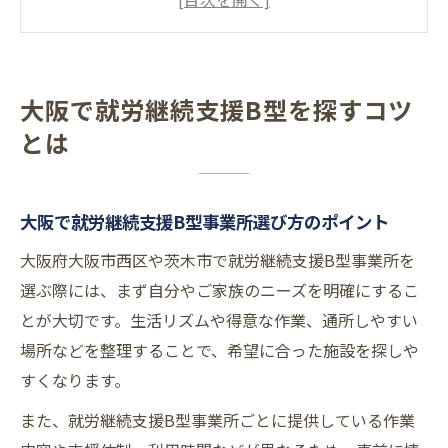
める方法
就労継続支援B型を大阪で比較検討するコツ
B型作業所の違いと選び方の基準を知る
大阪で就労継続支援B型を探すコツ
就労継続支援B型利用者が重視すべきメリッ
とは
トと注意点
茨木市で利用できる就労継続支援B型の選び方
茨木市で就労継続支援B型事業所を選ぶ際の
大阪で就労継続支援B型事業所選び方のポイント
要点
大阪府大阪市西区や茨木市で就労継続支援B型事業所を
茨木市のB型作業所探しで押さえたい比較ポ
選ぶ際には、まず自分やご家族のニーズを明確にするこ
イント
とが大切です。生活リズムや得意な作業、通所しやすい
相談支援センターを活用した茨木市B型事業
場所などを整理することで、希望に合った施設を探しや
所の探し方
すくなります。
茨木市の就労継続支援B型とA型の違いを理
また、就労継続支援B型事業所ごとに提供している作業
解する