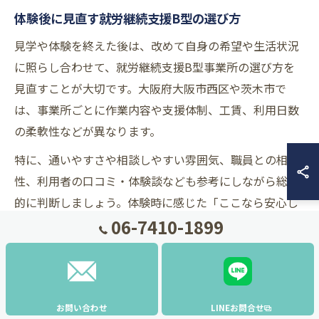
体験後に見直す就労継続支援B型の選び方
見学や体験を終えた後は、改めて自身の希望や生活状況
に照らし合わせて、就労継続支援B型事業所の選び方を
見直すことが大切です。大阪府大阪市西区や茨木市で
は、事業所ごとに作業内容や支援体制、工賃、利用日数
の柔軟性などが異なります。
特に、通いやすさや相談しやすい雰囲気、職員との相
性、利用者の口コミ・体験談なども参考にしながら総合
的に判断しましょう。体験時に感じた「ここなら安心し
06-7410-1899
て続けられそう」という直感も意外と大切な指標となり
ます。
また、「茨木市就労継続支援B型」や「茨木市 相談支援
事業所 一覧」などのキーワードで情報収集を続けること
お問い合わせ
LINEお問合せ
で、新たな選択肢や比較材料を得られます。体験後は家